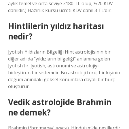
aylık temel ve orta seviye 3180 TL olup, %20 KDV
dahildir.) Hazırlık kursu ücreti KDV dahil 3 TL’dir.
Hintlilerin yıldız haritası
nedir?
Jyotish: Yıldızların Bilgeliği Hint astrolojisinin bir
diğer adı da “yıldızların bilgeliği” anlamına gelen
Jyotish’tir. Jyotish, astronomi ve astrolojiyi
birleştiren bir sistemdir. Bu astroloji türü, bir kişinin
doğum anındaki göksel konumlara dayalı bir burç
oluşturur.
Vedik astrolojide Brahmin
ne demek?
Brahmin (/brɑːmənə/; ब्राह्मण), Hinduizm’de nesillerdir