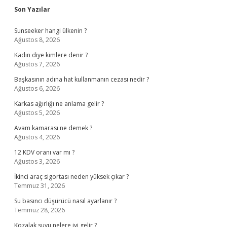
Sidebar
Son Yazılar
Sunseeker hangi ülkenin ?
Ağustos 8, 2026
Kadın diye kimlere denir ?
Ağustos 7, 2026
Başkasının adına hat kullanmanın cezası nedir ?
Ağustos 6, 2026
Karkas ağırlığı ne anlama gelir ?
Ağustos 5, 2026
Avam kamarası ne demek ?
Ağustos 4, 2026
12 KDV oranı var mı ?
Ağustos 3, 2026
İkinci araç sigortası neden yüksek çıkar ?
Temmuz 31, 2026
Su basıncı düşürücü nasıl ayarlanır ?
Temmuz 28, 2026
Kozalak suyu nelere iyi gelir ?