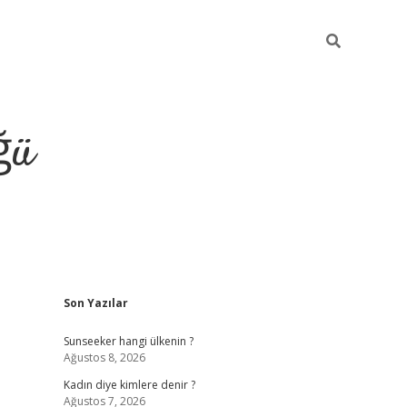
ğü
Sidebar
Son Yazılar
tulipbet giriş
Sunseeker hangi ülkenin ?
Ağustos 8, 2026
Kadın diye kimlere denir ?
Ağustos 7, 2026