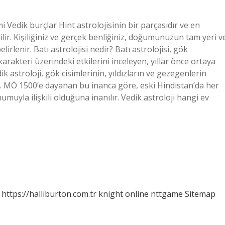
i Vedik burçlar Hint astrolojisinin bir parçasıdır ve en
dilir. Kişiliğiniz ve gerçek benliğiniz, doğumunuzun tam yeri v
rlenir. Batı astrolojisi nedir? Batı astrolojisi, gök
rakteri üzerindeki etkilerini inceleyen, yıllar önce ortaya
k astroloji, gök cisimlerinin, yıldızların ve gezegenlerin
tır. MÖ 1500’e dayanan bu inanca göre, eski Hindistan’da her
umuyla ilişkili olduğuna inanılır. Vedik astroloji hangi ev
https://halliburton.com.tr
knight online
nttgame
Sitemap