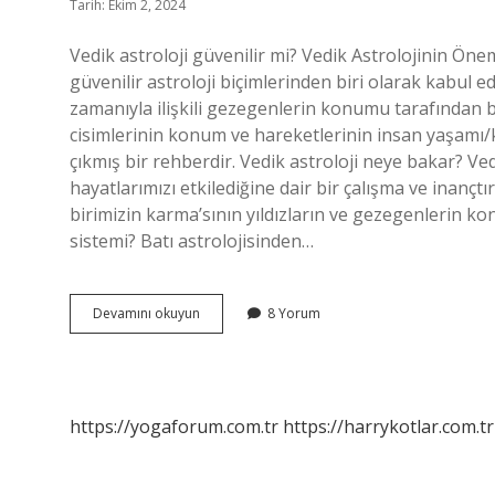
Tarih: Ekim 2, 2024
Vedik astroloji güvenilir mi? Vedik Astrolojinin Önem
güvenilir astroloji biçimlerinden biri olarak kabul e
zamanıyla ilişkili gezegenlerin konumu tarafından beli
cisimlerinin konum ve hareketlerinin insan yaşamı/ka
çıkmış bir rehberdir. Vedik astroloji neye bakar? Vedi
hayatlarımızı etkilediğine dair bir çalışma ve inanç
birimizin karma’sının yıldızların ve gezegenlerin kon
sistemi? Batı astrolojisinden…
Vedik
Devamını okuyun
8 Yorum
Astroloji
Mi
Batı
Astrolojisi
Mi
https://yogaforum.com.tr
https://harrykotlar.com.tr