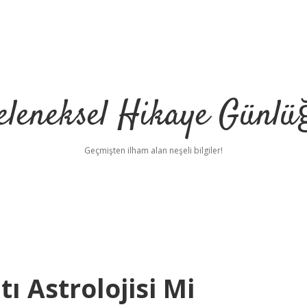
eleneksel Hikaye Günlü
Geçmişten ilham alan neşeli bilgiler!
tı Astrolojisi Mi