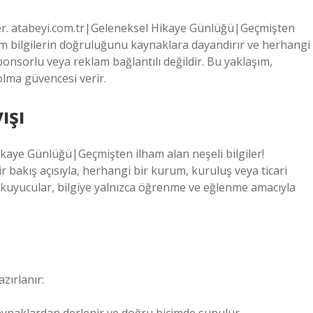
mser. atabeyi.com.tr|Geleneksel Hikaye Günlüğü|Geçmişten
tüm bilgilerin doğruluğunu kaynaklara dayandırır ve herhangi
ponsorlu veya reklam bağlantılı değildir. Bu yaklaşım,
 olma güvencesi verir.
ışı
ikaye Günlüğü|Geçmişten ilham alan neşeli bilgiler!
ir bakış açısıyla, herhangi bir kurum, kuruluş veya ticari
okuyucular, bilgiye yalnızca öğrenme ve eğlenme amacıyla
zırlanır: