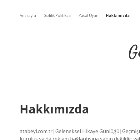
Anasayfa
Gizlilik Politikası
Yasal Uyarı
Hakkımızda
G
Hakkımızda
atabeyi.com.tr|Geleneksel Hikaye Günlüğü|Geçmişten
kuruluş ya da reklam bağlantısına sahip değildir; ya