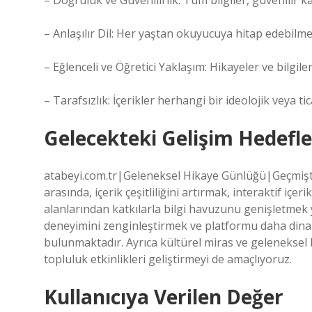
– Doğruluk ve Güvenilirlik: Tüm bilgiler, güvenilir 
– Anlaşılır Dil: Her yaştan okuyucuya hitap edebilmek i
– Eğlenceli ve Öğretici Yaklaşım: Hikayeler ve bilgile
– Tarafsızlık: İçerikler herhangi bir ideolojik veya ti
Gelecekteki Gelişim Hedefle
atabeyi.com.tr|Geleneksel Hikaye Günlüğü|Geçmişten
arasında, içerik çeşitliliğini artırmak, interaktif içer
alanlarından katkılarla bilgi havuzunu genişletmek y
deneyimini zenginleştirmek ve platformu daha dinami
bulunmaktadır. Ayrıca kültürel miras ve geleneksel h
topluluk etkinlikleri geliştirmeyi de amaçlıyoruz.
Kullanıcıya Verilen Değer