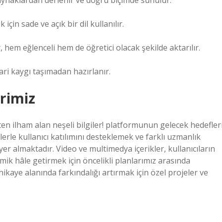
kaynaklardan derlenir ve doğru biçimde sunulur.
çin sade ve açık bir dil kullanılır.
r, hem eğlenceli hem de öğretici olacak şekilde aktarılır.
cari kaygı taşımadan hazırlanır.
rimiz
 ilham alan neşeli bilgiler! platformunun gelecek hedefler
iklerle kullanıcı katılımını desteklemek ve farklı uzmanlık
er almaktadır. Video ve multimedya içerikler, kullanıcıların
k hâle getirmek için öncelikli planlarımız arasında
ikaye alanında farkındalığı artırmak için özel projeler ve