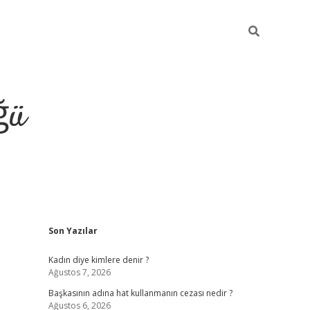
ğü
Sidebar
Son Yazılar
tulipbet giriş
Kadın diye kimlere denir ?
Ağustos 7, 2026
Başkasının adına hat kullanmanın cezası nedir ?
Ağustos 6, 2026