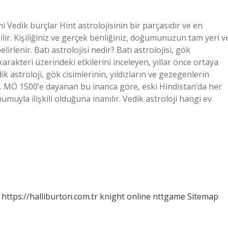
i Vedik burçlar Hint astrolojisinin bir parçasıdır ve en
dilir. Kişiliğiniz ve gerçek benliğiniz, doğumunuzun tam yeri v
rlenir. Batı astrolojisi nedir? Batı astrolojisi, gök
rakteri üzerindeki etkilerini inceleyen, yıllar önce ortaya
k astroloji, gök cisimlerinin, yıldızların ve gezegenlerin
tır. MÖ 1500’e dayanan bu inanca göre, eski Hindistan’da her
umuyla ilişkili olduğuna inanılır. Vedik astroloji hangi ev
https://halliburton.com.tr
knight online
nttgame
Sitemap