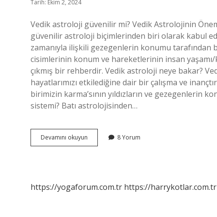
Tarih: Ekim 2, 2024
Vedik astroloji güvenilir mi? Vedik Astrolojinin Önem
güvenilir astroloji biçimlerinden biri olarak kabul e
zamanıyla ilişkili gezegenlerin konumu tarafından beli
cisimlerinin konum ve hareketlerinin insan yaşamı/ka
çıkmış bir rehberdir. Vedik astroloji neye bakar? Vedi
hayatlarımızı etkilediğine dair bir çalışma ve inanç
birimizin karma’sının yıldızların ve gezegenlerin kon
sistemi? Batı astrolojisinden…
Vedik
Devamını okuyun
8 Yorum
Astroloji
Mi
Batı
Astrolojisi
Mi
https://yogaforum.com.tr
https://harrykotlar.com.tr