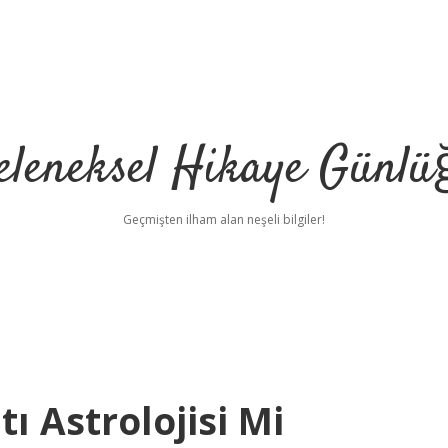
eleneksel Hikaye Günlü
Geçmişten ilham alan neşeli bilgiler!
tı Astrolojisi Mi