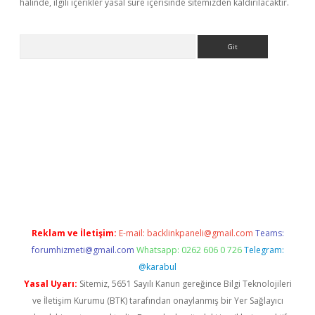
halinde, ilgili içerikler yasal süre içerisinde sitemizden kaldırılacaktır.
Arama
iriş
Reklam ve İletişim:
E-mail:
backlinkpaneli@gmail.com
Teams:
forumhizmeti@gmail.com
Whatsapp: 0262 606 0 726
Telegram:
@karabul
Yasal Uyarı:
Sitemiz, 5651 Sayılı Kanun gereğince Bilgi Teknolojileri
ve İletişim Kurumu (BTK) tarafından onaylanmış bir Yer Sağlayıcı