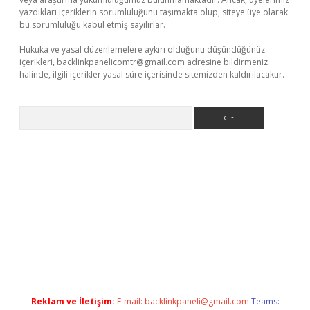
yazdıkları içeriklerin sorumluluğunu taşımakta olup, siteye üye olarak
bu sorumluluğu kabul etmiş sayılırlar.
Hukuka ve yasal düzenlemelere aykırı olduğunu düşündüğünüz
içerikleri,
backlinkpanelicomtr@gmail.com
adresine bildirmeniz
halinde, ilgili içerikler yasal süre içerisinde sitemizden kaldırılacaktır.
Arama
et giriş
Reklam ve İletişim:
E-mail:
backlinkpaneli@gmail.com
Teams: