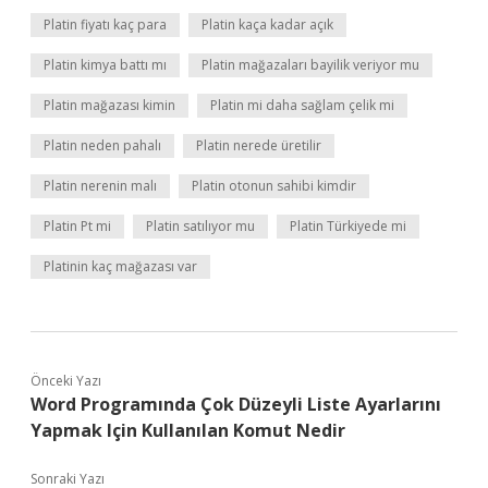
Platin fiyatı kaç para
Platin kaça kadar açık
Platin kimya battı mı
Platin mağazaları bayilik veriyor mu
Platin mağazası kimin
Platin mi daha sağlam çelik mi
Platin neden pahalı
Platin nerede üretilir
Platin nerenin malı
Platin otonun sahibi kimdir
Platin Pt mi
Platin satılıyor mu
Platin Türkiyede mi
Platinin kaç mağazası var
Önceki Yazı
Word Programında Çok Düzeyli Liste Ayarlarını
Yapmak Için Kullanılan Komut Nedir
Sonraki Yazı