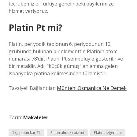
tecrübemizle Türkiye genelindeki bayilerimize
hizmet veriyoruz.
Platin Pt mi?
Platin, periyodik tablonun 6. periyodunun 10.
grubunda bulunan bir elementtir. Platinin atom
numarası 78’dir. Platin, Pt sembolüyle gösterilir ve
bir metaldir. Adı, “küçük gümüş” anlamına gelen
İspanyolca platina kelimesinden türemiştir.
Tavsiyeli Bağlantılar:
Müntehi Osmanlıca Ne Demek
Tarih:
Makaleler
1kg platin kaç TL
Platin almak caiz mi
Platin değerli mi