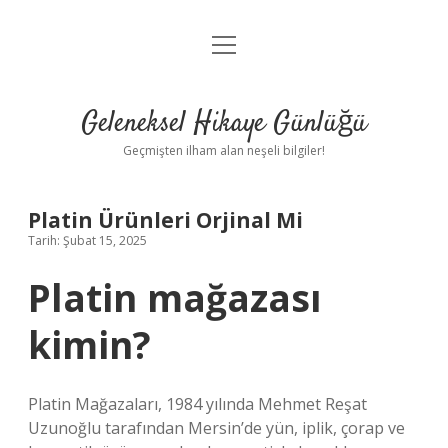
menüyü
Anasayfa
aç
Gizlilik Politikası
Geleneksel Hikaye Günlüğü
Yasal Uyarı
Geçmişten ilham alan neşeli bilgiler!
Hakkımızda
Platin Ürünleri Orjinal Mi
Tarih: Şubat 15, 2025
Platin mağazası
kimin?
Platin Mağazaları, 1984 yılında Mehmet Reşat
Uzunoğlu tarafından Mersin’de yün, iplik, çorap ve