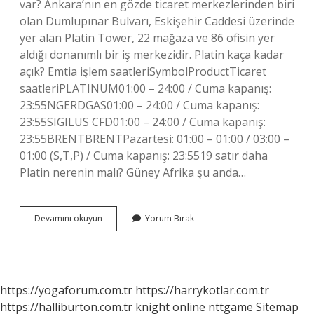
var? Ankara’nın en gözde ticaret merkezlerinden biri
olan Dumlupınar Bulvarı, Eskişehir Caddesi üzerinde
yer alan Platin Tower, 22 mağaza ve 86 ofisin yer
aldığı donanımlı bir iş merkezidir. Platin kaça kadar
açık? Emtia işlem saatleriSymbolProductTicaret
saatleriPLATINUM01:00 – 24:00 / Cuma kapanış:
23:55NGERDGAS01:00 – 24:00 / Cuma kapanış:
23:55SIGILUS CFD01:00 – 24:00 / Cuma kapanış:
23:55BRENTBRENTPazartesi: 01:00 – 01:00 / 03:00 –
01:00 (S,T,P) / Cuma kapanış: 23:5519 satır daha
Platin nerenin malı? Güney Afrika şu anda…
Platin
Devamını okuyun
Yorum Bırak
Ürünleri
Orjinal
Mi
https://yogaforum.com.tr
https://harrykotlar.com.tr
https://halliburton.com.tr
knight online
nttgame
Sitemap