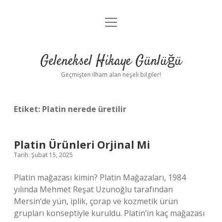
menüyü
Anasayfa
aç
Gizlilik Politikası
Geleneksel Hikaye Günlüğü
Yasal Uyarı
Geçmişten ilham alan neşeli bilgiler!
Hakkımızda
Etiket:
Platin nerede üretilir
Platin Ürünleri Orjinal Mi
Tarih: Şubat 15, 2025
Platin mağazası kimin? Platin Mağazaları, 1984
yılında Mehmet Reşat Uzunoğlu tarafından
Mersin’de yün, iplik, çorap ve kozmetik ürün
grupları konseptiyle kuruldu. Platin’in kaç mağazası