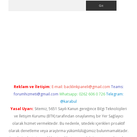
Arama
riş
Reklam ve İletişim:
E-mail:
backlinkpaneli@gmail.com
Teams:
forumhizmeti@gmail.com
Whatsapp: 0262 606 0 726
Telegram:
@karabul
Yasal Uyarı:
Sitemiz, 5651 Sayılı Kanun gereğince Bilgi Teknolojileri
ve İletişim Kurumu (BTK) tarafından onaylanmış bir Yer Sağlayıcı
olarak hizmet vermektedir. Bu nedenle, sitedeki içerikleri proaktif
olarak denetleme veya araştırma yükümlülüğümüz bulunmamaktadır.