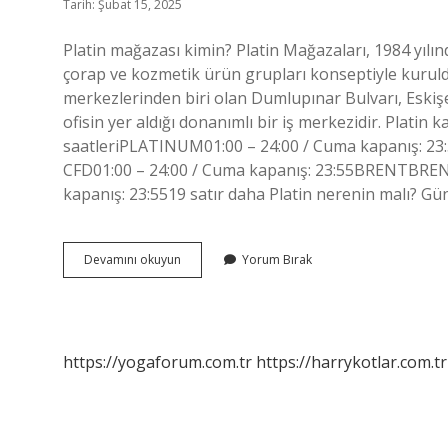
Tarih: Şubat 15, 2025
Platin mağazası kimin? Platin Mağazaları, 1984 yıl
çorap ve kozmetik ürün grupları konseptiyle kuruldu
merkezlerinden biri olan Dumlupınar Bulvarı, Eskiş
ofisin yer aldığı donanımlı bir iş merkezidir. Platin
saatleriPLATINUM01:00 – 24:00 / Cuma kapanış: 23
CFD01:00 – 24:00 / Cuma kapanış: 23:55BRENTBRENTPa
kapanış: 23:5519 satır daha Platin nerenin malı? G
Platin
Devamını okuyun
Yorum Bırak
Ürünleri
Orjinal
Mi
https://yogaforum.com.tr
https://harrykotlar.com.tr