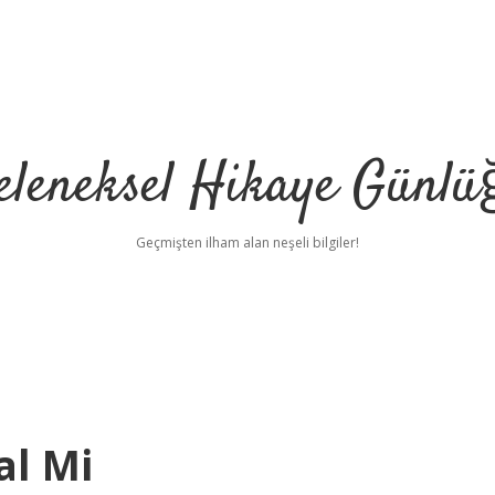
eleneksel Hikaye Günlü
Geçmişten ilham alan neşeli bilgiler!
al Mi