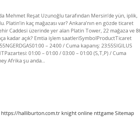
ında Mehmet Reşat Uzunoğlu tarafından Mersin’de yün, iplik,
. Platin’in kaç mağazası var? Ankara’nın en gözde ticaret
ehir Caddesi üzerinde yer alan Platin Tower, 22 mağaza ve 8
 kaça kadar açık? Emtia işlem saatleriSymbolProductTicaret
:55NGERDGAS01:00 – 24:00 / Cuma kapanış: 23:55SIGILUS
zartesi: 01:00 – 01:00 / 03:00 – 01:00 (S,T,P) / Cuma
üney Afrika şu anda…
https://halliburton.com.tr
knight online
nttgame
Sitemap