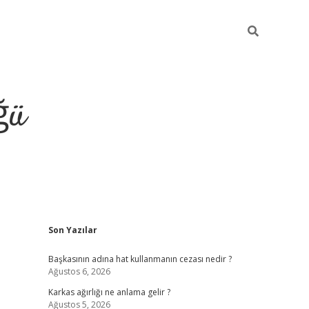
ğü
Sidebar
Son Yazılar
tulipbet giriş
Başkasının adına hat kullanmanın cezası nedir ?
Ağustos 6, 2026
Karkas ağırlığı ne anlama gelir ?
Ağustos 5, 2026