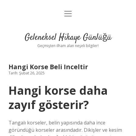
menüyü
Anasayfa
aç
Gizlilik Politikası
Geleneksel Hikaye Günlüğü
Yasal Uyarı
Geçmişten ilham alan neşeli bilgiler!
Hakkımızda
Hangi Korse Beli Inceltir
Tarih: Şubat 26, 2025
Hangi korse daha
zayıf gösterir?
Tangalı korseler, belin yapısında daha ince
göründüğü korseler arasındadır. Dikişler ve kesim