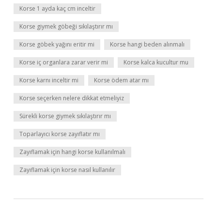
Korse 1 ayda kaç cm inceltir
Korse giymek göbeği sıkılaştırır mı
Korse göbek yağını eritir mi
Korse hangi beden alınmalı
Korse iç organlara zarar verir mi
Korse kalca kucultur mu
Korse karnı inceltir mi
Korse ödem atar mı
Korse seçerken nelere dikkat etmeliyiz
Sürekli korse giymek sıkılaştırır mı
Toparlayıcı korse zayıflatır mı
Zayıflamak için hangi korse kullanılmalı
Zayıflamak için korse nasıl kullanılır