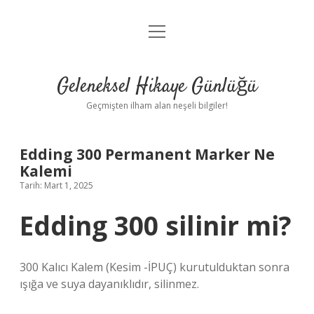
menüyü
Anasayfa
aç
Gizlilik Politikası
Geleneksel Hikaye Günlüğü
Yasal Uyarı
Geçmişten ilham alan neşeli bilgiler!
Hakkımızda
Edding 300 Permanent Marker Ne
Kalemi
Tarih: Mart 1, 2025
Edding 300 silinir mi?
300 Kalıcı Kalem (Kesim -İPUÇ) kurutulduktan sonra
ışığa ve suya dayanıklıdır, silinmez.