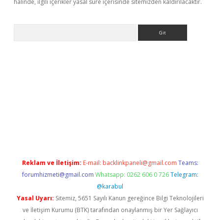
halinde, ilgili içerikler yasal süre içerisinde sitemizden kaldırılacaktır.
Arama
 giriş
Reklam ve İletişim:
E-mail:
backlinkpaneli@gmail.com
Teams:
forumhizmeti@gmail.com
Whatsapp: 0262 606 0 726
Telegram:
@karabul
Yasal Uyarı:
Sitemiz, 5651 Sayılı Kanun gereğince Bilgi Teknolojileri
ve İletişim Kurumu (BTK) tarafından onaylanmış bir Yer Sağlayıcı