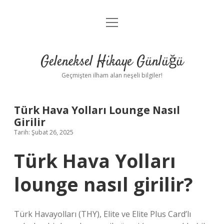
menüyü
Anasayfa
aç
Gizlilik Politikası
Geleneksel Hikaye Günlüğü
Yasal Uyarı
Geçmişten ilham alan neşeli bilgiler!
Hakkımızda
Türk Hava Yolları Lounge Nasıl
Girilir
Tarih: Şubat 26, 2025
Türk Hava Yolları
lounge nasıl girilir?
Türk Havayolları (THY), Elite ve Elite Plus Card’lı