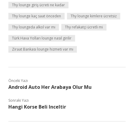
Thy lounge giriş ücreti ne kadar
Thy lounge kaç saat önceden
Thy lounge kimlere ücretsiz
Thy loungeda alkol var mı
Thy refakatçi ücretli mi
Türk Hava Yolları lounge nasıl girilir
Ziraat Bankası lounge hizmeti var mı
Önceki Yazı
Android Auto Her Arabaya Olur Mu
Sonraki Yazı
Hangi Korse Beli Inceltir