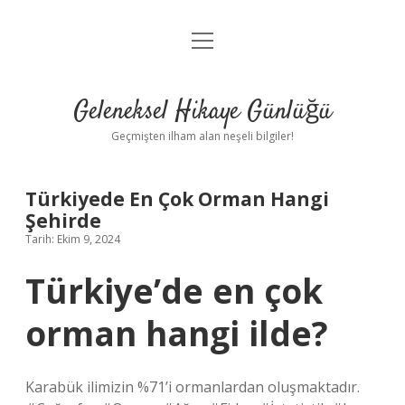
menüyü
Anasayfa
aç
Gizlilik Politikası
Geleneksel Hikaye Günlüğü
Yasal Uyarı
Geçmişten ilham alan neşeli bilgiler!
Hakkımızda
Türkiyede En Çok Orman Hangi
Şehirde
Tarih: Ekim 9, 2024
Türkiye’de en çok
orman hangi ilde?
Karabük ilimizin %71’i ormanlardan oluşmaktadır.