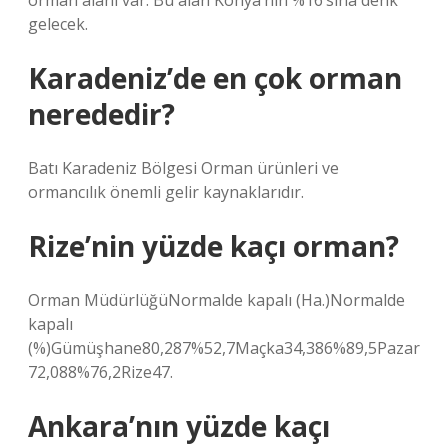
orman alanı var. Bu alan Konya’nın %16’sına denk
gelecek.
Karadeniz’de en çok orman
nerededir?
Batı Karadeniz Bölgesi Orman ürünleri ve
ormancılık önemli gelir kaynaklarıdır.
Rize’nin yüzde kaçı orman?
Orman MüdürlüğüNormalde kapalı (Ha.)Normalde
kapalı
(%)Gümüşhane80,287%52,7Maçka34,386%89,5Pazar
72,088%76,2Rize47.
Ankara’nın yüzde kaçı