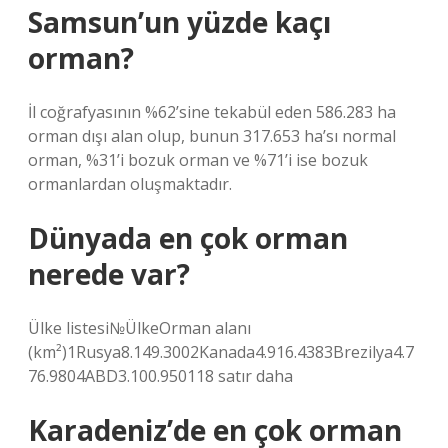
Samsun’un yüzde kaçı
orman?
İl coğrafyasının %62’sine tekabül eden 586.283 ha
orman dışı alan olup, bunun 317.653 ha’sı normal
orman, %31’i bozuk orman ve %71’i ise bozuk
ormanlardan oluşmaktadır.
Dünyada en çok orman
nerede var?
Ülke listesi№ÜlkeOrman alanı
(km²)1Rusya8.149.3002Kanada4.916.4383Brezilya4.7
76.9804ABD3.100.950118 satır daha
Karadeniz’de en çok orman