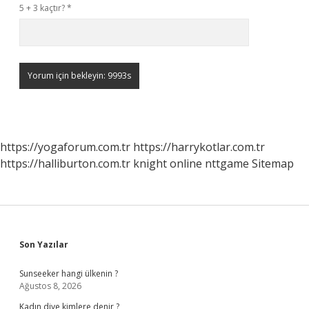
5 + 3 kaçtır?
*
https://yogaforum.com.tr
https://harrykotlar.com.tr
https://halliburton.com.tr
knight online
nttgame
Sitemap
Sidebar
Son Yazılar
Sunseeker hangi ülkenin ?
Ağustos 8, 2026
Kadın diye kimlere denir ?