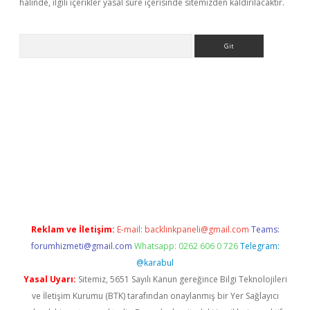
halinde, ilgili içerikler yasal süre içerisinde sitemizden kaldırılacaktır.
Arama
riş
Reklam ve İletişim:
E-mail:
backlinkpaneli@gmail.com
Teams:
forumhizmeti@gmail.com
Whatsapp: 0262 606 0 726
Telegram:
@karabul
Yasal Uyarı:
Sitemiz, 5651 Sayılı Kanun gereğince Bilgi Teknolojileri
ve İletişim Kurumu (BTK) tarafından onaylanmış bir Yer Sağlayıcı