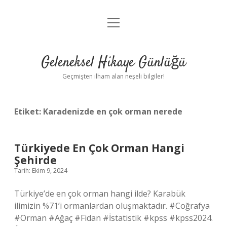
menüyü
Anasayfa
aç
Gizlilik Politikası
Geleneksel Hikaye Günlüğü
Yasal Uyarı
Geçmişten ilham alan neşeli bilgiler!
Hakkımızda
Etiket:
Karadenizde en çok orman nerede
Türkiyede En Çok Orman Hangi
Şehirde
Tarih: Ekim 9, 2024
Türkiye’de en çok orman hangi ilde? Karabük
ilimizin %71’i ormanlardan oluşmaktadır. #Coğrafya
#Orman #Ağaç #Fidan #İstatistik #kpss #kpss2024.