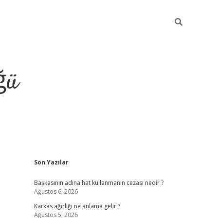
ğü
Sidebar
Son Yazılar
tulipbet giriş
Başkasının adına hat kullanmanın cezası nedir ?
Ağustos 6, 2026
Karkas ağırlığı ne anlama gelir ?
Ağustos 5, 2026