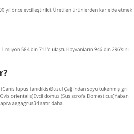
000 yıl önce evcilleştirildi. Üretilen ürünlerden kar elde etmek
 1 milyon 584 bin 711’e ulaştı. Hayvanların 946 bin 296’sını
r?
 (Canis lupus tanıdıkis)Buzul Çağı’ndan soyu tükenmiş gri
Ovis orientalis)Evcil domuz (Sus scrofa Domesticus)Yaban
Capra aegagrus34 satır daha