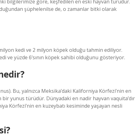
nki bilgilerimize göre, keşfedilen en eski hayvan türüdür.
olduğundan şüphelenilse de, o zamanlar bitki olarak
milyon kedi ve 2 milyon köpek olduğu tahmin ediliyor.
edi ve yüzde 6’sının köpek sahibi olduğunu gösteriyor.
nedir?
us). Bu, yalnızca Meksika’daki Kaliforniya Körfezi’nin en
 bir yunus türüdür. Dünyadaki en nadir hayvan vaquita’dır
niya Körfezi’nin en kuzeybatı kesiminde yaşayan nesli
si?