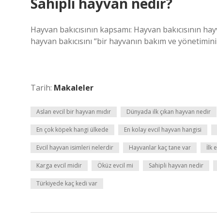
Sahipli hayvan nedir?
Hayvan bakıcısının kapsamı: Hayvan bakıcısının hayva
hayvan bakıcısını “bir hayvanın bakım ve yönetimini k
Tarih:
Makaleler
Aslan evcil bir hayvan mıdır
Dünyada ilk çıkan hayvan nedir
En çok köpek hangi ülkede
En kolay evcil hayvan hangisi
Evcil hayvan isimleri nelerdir
Hayvanlar kaç tane var
İlk 
Karga evcil midir
Öküz evcil mi
Sahipli hayvan nedir
Türkiyede kaç kedi var