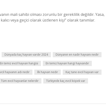
nın mali sahibi olması zorunlu bir gereklilik değildir. Yasa,
alıcı veya geçici olarak üstlenen kişi” olarak tanımlar.
Dünyada kaç hayvan vardır 2024
Dünyanın en nadir hayvanı nedir
En temiz evcil hayvan hangisi
En temiz hayvan hangi hayvandır
evcil hayvanın adı nedir
İlk hayvan nedir
Kaç tane evcil hayvan var
Tüm evcil hayvanlar nelerdir
Türkiyede kaç evcil köpek var