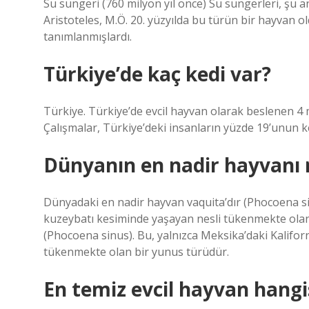
Su süngeri (760 milyon yıl önce) Su süngerleri, şu a
Aristoteles, M.Ö. 20. yüzyılda bu türün bir hayvan 
tanımlanmışlardı.
Türkiye’de kaç kedi var?
Türkiye. Türkiye’de evcil hayvan olarak beslenen 4 
Çalışmalar, Türkiye’deki insanların yüzde 19’unun k
Dünyanın en nadir hayvanı 
Dünyadaki en nadir hayvan vaquita’dır (Phocoena sin
kuzeybatı kesiminde yaşayan nesli tükenmekte olan
(Phocoena sinus). Bu, yalnızca Meksika’daki Kalifor
tükenmekte olan bir yunus türüdür.
En temiz evcil hayvan hangi