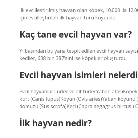
İlk evcilleştirilmiş hayvan olan köpek, 10.000 ila 12.
için evcilleştirilen ilk hayvan türü koyundu.
Kaç tane evcil hayvan var?
Yılbaşından bu yana tespit edilen evcil hayvan sayısı
kediler, 638 bin 387’sini ise köpekler oluşturdu.
Evcil hayvan isimleri nelerdi
Evcil hayvanlarTürler ve alt türlerYaban atasıKöpek
kurt (Canis lupus)Koyun (Ovis aries)Yaban koyunu (
domuzu (Sus scrofa)Keçi (Capra aegagrus hircus ) 
İlk hayvan nedir?