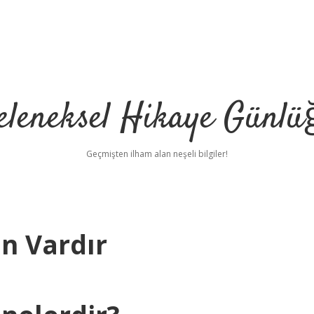
eleneksel Hikaye Günlü
Geçmişten ilham alan neşeli bilgiler!
n Vardır