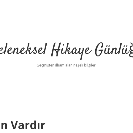
eleneksel Hikaye Günlü
Geçmişten ilham alan neşeli bilgiler!
n Vardır