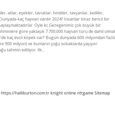
r, atlar, eşekler, tavuklar, hindiler, tavşanlar, kediler,
. Dünyada kaç hayvan vardır 2024? İnsanlar biraz bencil bir
paylaşmaktadırlar. Öyle ki; Gezegenimiz çok büyük bir
e tahminlere göre yaklaşık 7.700.000 hayvan türü de dahil olma
e’de kaç evcil köpek var? Bugün dünyada 600 milyondan fazl
re 900 milyon) ve bunların çoğu sokaklarda yaşıyor.
ğu tahmin ediliyor. İlk…
https://halliburton.com.tr
knight online
nttgame
Sitemap