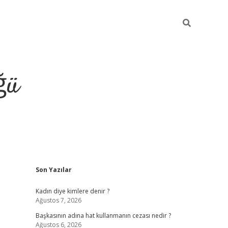
ğü
Sidebar
Son Yazılar
tulipbet giriş
Kadın diye kimlere denir ?
Ağustos 7, 2026
Başkasının adına hat kullanmanın cezası nedir ?
Ağustos 6, 2026