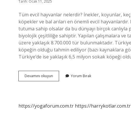
Tarih: Ocak 11, 2025
Tüm evcil hayvanlar nelerdir? İnekler, koyunlar, keçile
köpekler ve bal arıları en önemli evcil hayvanlardır
tutuma sahip olsalar da bu dünyayı birçok canlıyla 
biyolojik çeşitliliğe sahiptir. Yapılan çalışmalara v
üzere yaklaşık 8.700.000 tür bulunmaktadır. Türkiy
köpeğin olduğu tahmin ediliyor (bazı kaynaklara gö
Türkiye’de ise yaklaşık 6,5 milyon sokak köpeği oldu
Kaç
Devamını okuyun
Yorum Bırak
Tane
Evcil
Hayvan
Vardır
https://yogaforum.com.tr
https://harrykotlar.com.tr