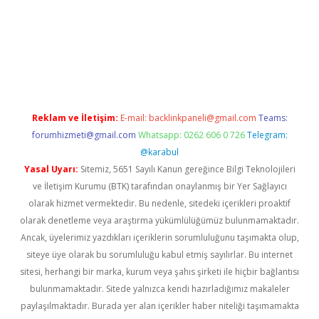
pbet giriş
Reklam ve İletişim:
E-mail:
backlinkpaneli@gmail.com
Teams:
forumhizmeti@gmail.com
Whatsapp: 0262 606 0 726
Telegram:
@karabul
Yasal Uyarı:
Sitemiz, 5651 Sayılı Kanun gereğince Bilgi Teknolojileri
ve İletişim Kurumu (BTK) tarafından onaylanmış bir Yer Sağlayıcı
olarak hizmet vermektedir. Bu nedenle, sitedeki içerikleri proaktif
olarak denetleme veya araştırma yükümlülüğümüz bulunmamaktadır.
Ancak, üyelerimiz yazdıkları içeriklerin sorumluluğunu taşımakta olup,
siteye üye olarak bu sorumluluğu kabul etmiş sayılırlar. Bu internet
sitesi, herhangi bir marka, kurum veya şahıs şirketi ile hiçbir bağlantısı
bulunmamaktadır. Sitede yalnızca kendi hazırladığımız makaleler
paylaşılmaktadır. Burada yer alan içerikler haber niteliği taşımamakta