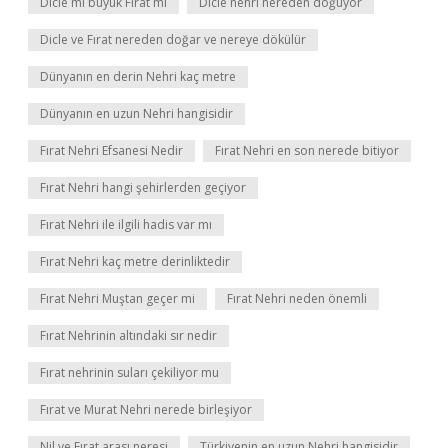
Dicle mi büyük Fırat mı
Dicle nehri nereden doğuyor
Dicle ve Fırat nereden doğar ve nereye dökülür
Dünyanın en derin Nehri kaç metre
Dünyanın en uzun Nehri hangisidir
Fırat Nehri Efsanesi Nedir
Fırat Nehri en son nerede bitiyor
Fırat Nehri hangi şehirlerden geçiyor
Fırat Nehri ile ilgili hadis var mı
Fırat Nehri kaç metre derinliktedir
Fırat Nehri Muştan geçer mi
Fırat Nehri neden önemli
Fırat Nehrinin altındaki sır nedir
Fırat nehrinin suları çekiliyor mu
Fırat ve Murat Nehri nerede birleşiyor
Nil ve Fırat arası neresi
Türkiyenin en uzun Nehri hangisidir