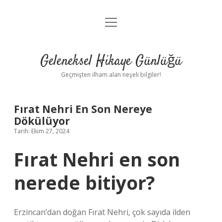
menüyü
Anasayfa
aç
Gizlilik Politikası
Geleneksel Hikaye Günlüğü
Yasal Uyarı
Geçmişten ilham alan neşeli bilgiler!
Hakkımızda
Fırat Nehri En Son Nereye
Dökülüyor
Tarih: Ekim 27, 2024
Fırat Nehri en son
nerede bitiyor?
Erzincan’dan doğan Fırat Nehri, çok sayıda ilden