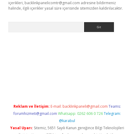
içerikleri,
backlinkpanelicomtr@gmail.com
adresine bildirmeniz
halinde, ilgili içerikler yasal süre içerisinde sitemizden kaldırılacaktır.
Arama
iriş
Reklam ve İletişim:
E-mail:
backlinkpaneli@gmail.com
Teams:
forumhizmeti@gmail.com
Whatsapp: 0262 606 0 726
Telegram:
@karabul
Yasal Uyarı:
Sitemiz, 5651 Sayılı Kanun gereğince Bilgi Teknolojileri