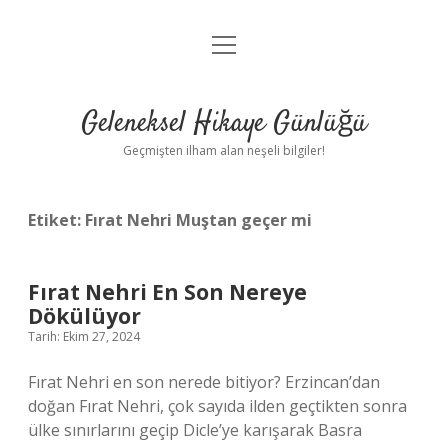
menüyü
Anasayfa
aç
Gizlilik Politikası
Geleneksel Hikaye Günlüğü
Yasal Uyarı
Geçmişten ilham alan neşeli bilgiler!
Hakkımızda
Etiket:
Fırat Nehri Muştan geçer mi
Fırat Nehri En Son Nereye
Dökülüyor
Tarih: Ekim 27, 2024
Fırat Nehri en son nerede bitiyor? Erzincan’dan
doğan Fırat Nehri, çok sayıda ilden geçtikten sonra
ülke sınırlarını geçip Dicle’ye karışarak Basra