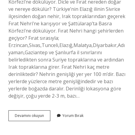
Körfezi’ne dökülüyor. Dicle ve Fırat nereden doğar
ve nereye dökülür? Türkiye’nin Elazığ ilinin Sivrice
ilçesinden doğan nehir, Irak topraklarından geçerek
Fırat Nehri’ne karışıyor ve Şattülarap’ta Basra
Körfezi’ne dökülüyor. Fırat Nehri hangi şehirlerden
geçiyor? Fırat sırasıyla;
Erzincan,Sivas,Tunceli,Elazığ,Malatya,Diyarbakır,Adı
yaman,Gaziantep ve Şanlıurfa il sınırlarını
belirledikten sonra Suriye topraklarına ve ardından
Irak topraklarına girer. Fırat Nehri kaç metre
derinliktedir? Nehrin genişliği yer yer 100 m’dir. Bazı
yerlerde yüzlerce metre genişliğindedir ve bazı
yerlerde boğazda daralır. Derinliği lokasyona göre
değişir, çoğu yerde 2-3 m, bazı…
Fırat
Devamını okuyun
Yorum Bırak
Nehri
En
Son