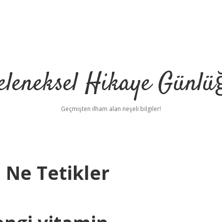
eleneksel Hikaye Günlü
Geçmişten ilham alan neşeli bilgiler!
Ne Tetikler