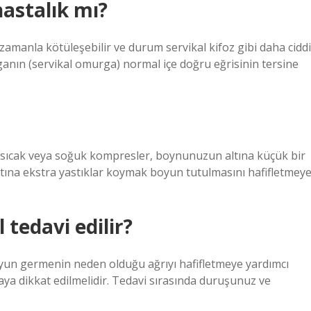
hastalık mı?
manla kötüleşebilir ve durum servikal kifoz gibi daha ciddi
urganın (servikal omurga) normal içe doğru eğrisinin tersine
er, sıcak veya soğuk kompresler, boynunuzun altına küçük bir
ltına ekstra yastıklar koymak boyun tutulmasını hafifletmey
tedavi edilir?
 boyun germenin neden olduğu ağrıyı hafifletmeye yardımcı
maya dikkat edilmelidir. Tedavi sırasında duruşunuz ve