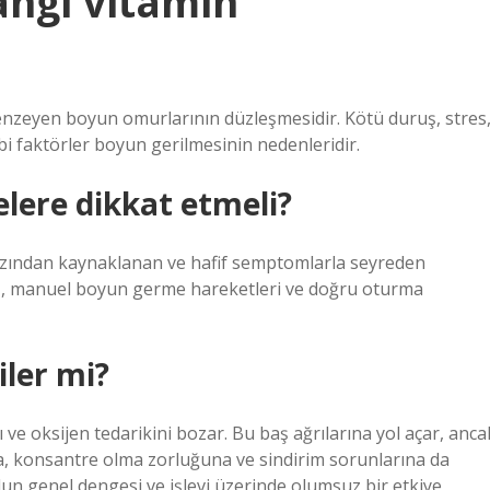
ngi vitamin
enzeyen boyun omurlarının düzleşmesidir. Kötü duruş, stres
ibi faktörler boyun gerilmesinin nedenleridir.
lere dikkat etmeli?
tarzından kaynaklanan ve hafif semptomlarla seyreden
iz, manuel boyun germe hareketleri ve doğru oturma
iler mi?
ve oksijen tedarikini bozar. Bu baş ağrılarına yol açar, anca
 konsantre olma zorluğuna ve sindirim sorunlarına da
dun genel dengesi ve işlevi üzerinde olumsuz bir etkiye