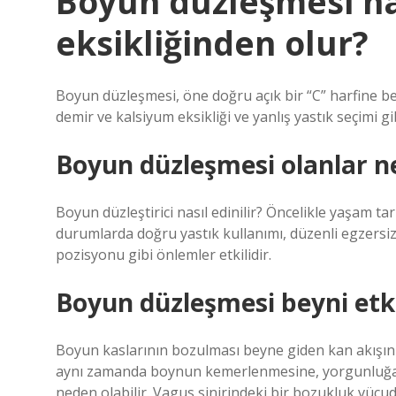
Boyun düzleşmesi ha
eksikliğinden olur?
Boyun düzleşmesi, öne doğru açık bir “C” harfine b
demir ve kalsiyum eksikliği ve yanlış yastık seçimi g
Boyun düzleşmesi olanlar ne
Boyun düzleştirici nasıl edinilir? Öncelikle yaşam 
durumlarda doğru yastık kullanımı, düzenli egzers
pozisyonu gibi önlemler etkilidir.
Boyun düzleşmesi beyni etk
Boyun kaslarının bozulması beyne giden kan akışını 
aynı zamanda boynun kemerlenmesine, yorgunluğa,
neden olabilir. Vagus sinirindeki bir bozukluk vücu