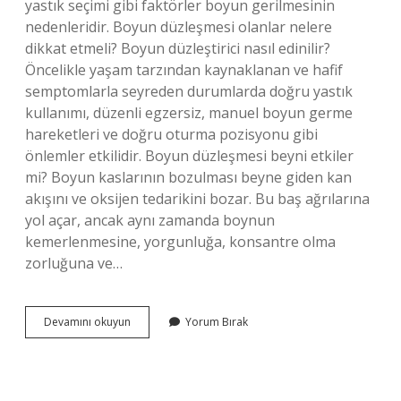
yastık seçimi gibi faktörler boyun gerilmesinin
nedenleridir. Boyun düzleşmesi olanlar nelere
dikkat etmeli? Boyun düzleştirici nasıl edinilir?
Öncelikle yaşam tarzından kaynaklanan ve hafif
semptomlarla seyreden durumlarda doğru yastık
kullanımı, düzenli egzersiz, manuel boyun germe
hareketleri ve doğru oturma pozisyonu gibi
önlemler etkilidir. Boyun düzleşmesi beyni etkiler
mi? Boyun kaslarının bozulması beyne giden kan
akışını ve oksijen tedarikini bozar. Bu baş ağrılarına
yol açar, ancak aynı zamanda boynun
kemerlenmesine, yorgunluğa, konsantre olma
zorluğuna ve…
Boyun
Devamını okuyun
Yorum Bırak
Düzleşmesine
Ne
Tetikler