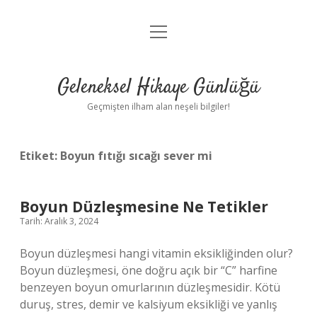
menüyü
Anasayfa
aç
Gizlilik Politikası
Geleneksel Hikaye Günlüğü
Yasal Uyarı
Geçmişten ilham alan neşeli bilgiler!
Hakkımızda
Etiket:
Boyun fıtığı sıcağı sever mi
Boyun Düzleşmesine Ne Tetikler
Tarih: Aralık 3, 2024
Boyun düzleşmesi hangi vitamin eksikliğinden olur?
Boyun düzleşmesi, öne doğru açık bir “C” harfine
benzeyen boyun omurlarının düzleşmesidir. Kötü
duruş, stres, demir ve kalsiyum eksikliği ve yanlış