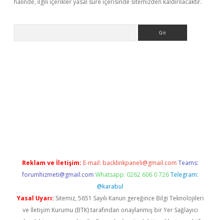
halinde, ilgili içerikler yasal süre içerisinde sitemizden kaldırılacaktır.
Arama
riş
Reklam ve İletişim:
E-mail:
backlinkpaneli@gmail.com
Teams:
forumhizmeti@gmail.com
Whatsapp: 0262 606 0 726
Telegram:
@karabul
Yasal Uyarı:
Sitemiz, 5651 Sayılı Kanun gereğince Bilgi Teknolojileri
ve İletişim Kurumu (BTK) tarafından onaylanmış bir Yer Sağlayıcı