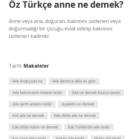
Öz Türkçe anne ne demek?
Anne veya ana, doğuran, bakımını üstlenen veya
doğurmadığı bir çocuğu evlat edinip bakımını
üstlenen kadındır.
Tarih:
Makaleler
Aile Arapçada ne
Aile denince akla ne gelir
Aile kelimesinin kökeni nedir
Aile ne demek kısaca tanımı
Aile tarihi anlamı nedir
Asaletin ne demek
Asil aile ne demek
Eski dilde aile ne demek
Eski dilde hatun ne demek
Eski Türklerde aile nedir
Kaç çeşit aile vardır
Köken aile nedir
Mutlu aile nedir