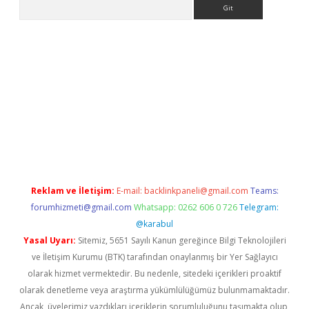
Arama
 giriş
Reklam ve İletişim:
E-mail:
backlinkpaneli@gmail.com
Teams:
forumhizmeti@gmail.com
Whatsapp: 0262 606 0 726
Telegram:
@karabul
Yasal Uyarı:
Sitemiz, 5651 Sayılı Kanun gereğince Bilgi Teknolojileri
ve İletişim Kurumu (BTK) tarafından onaylanmış bir Yer Sağlayıcı
olarak hizmet vermektedir. Bu nedenle, sitedeki içerikleri proaktif
olarak denetleme veya araştırma yükümlülüğümüz bulunmamaktadır.
Ancak, üyelerimiz yazdıkları içeriklerin sorumluluğunu taşımakta olup,