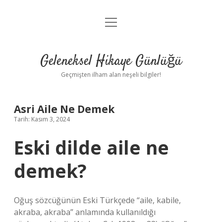
menüyü
Anasayfa
aç
Gizlilik Politikası
Geleneksel Hikaye Günlüğü
Yasal Uyarı
Geçmişten ilham alan neşeli bilgiler!
Hakkımızda
Asri Aile Ne Demek
Tarih: Kasım 3, 2024
Eski dilde aile ne
demek?
Oğuş sözcüğünün Eski Türkçede “aile, kabile,
akraba, akraba” anlamında kullanıldığı