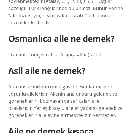
söylenmektedir (Atalay, C. I, 1998, s. 83). “Oğuş”
sözcüğü Türk lehçelerinde bulunmaz. Bunun yerine
“akraba, kayın, hısım, yakın akraba” gibi modern
sözcükler kullanılır.
Osmanlıca aile ne demek?
Osmanlı Türkçesi عائله‎, Arapça عَائِلَة‎ (ʿāʾ ile).
Asil aile ne demek?
Ana unsur milletin omurgasıdır. Bunlar milletin
zorunlu aileleridir. Ailenin ana unsuru gelenek ve
göreneklerini bozmayan ve saf kalan aile
ocaklarıdır. Yerleşik soylu aileler yabancı gelenek ve
göreneklerin aile evine girmesine izin vermezler.
Aile ne demek kısaca