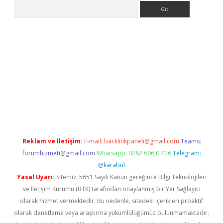
Arama
tulipbet giriş
Reklam ve İletişim:
E-mail:
backlinkpaneli@gmail.com
Teams:
forumhizmeti@gmail.com
Whatsapp: 0262 606 0 726
Telegram:
@karabul
Yasal Uyarı:
Sitemiz, 5651 Sayılı Kanun gereğince Bilgi Teknolojileri
ve İletişim Kurumu (BTK) tarafından onaylanmış bir Yer Sağlayıcı
olarak hizmet vermektedir. Bu nedenle, sitedeki içerikleri proaktif
olarak denetleme veya araştırma yükümlülüğümüz bulunmamaktadır.