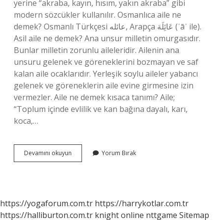
yerine “akraba, kayın, hısım, yakın akraba” gibi
modern sözcükler kullanılır. Osmanlıca aile ne
demek? Osmanlı Türkçesi عائله‎, Arapça عَائِلَة‎ (ʿāʾ ile).
Asil aile ne demek? Ana unsur milletin omurgasıdır.
Bunlar milletin zorunlu aileleridir. Ailenin ana
unsuru gelenek ve göreneklerini bozmayan ve saf
kalan aile ocaklarıdır. Yerleşik soylu aileler yabancı
gelenek ve göreneklerin aile evine girmesine izin
vermezler. Aile ne demek kısaca tanımı? Aile;
“Toplum içinde evlilik ve kan bağına dayalı, karı,
koca,…
Asri
Devamını okuyun
Yorum Bırak
Aile
Ne
Demek
https://yogaforum.com.tr
https://harrykotlar.com.tr
https://halliburton.com.tr
knight online
nttgame
Sitemap