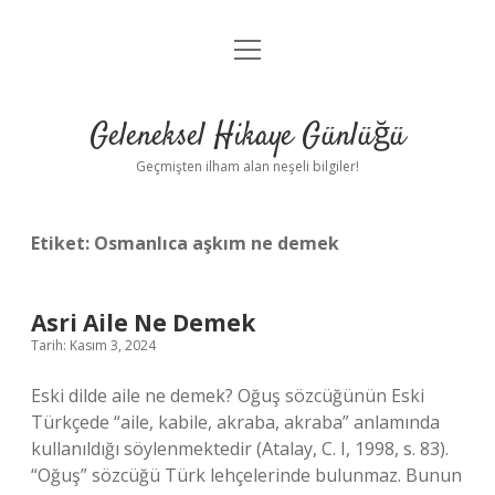
menüyü
Anasayfa
aç
Gizlilik Politikası
Geleneksel Hikaye Günlüğü
Yasal Uyarı
Geçmişten ilham alan neşeli bilgiler!
Hakkımızda
Etiket:
Osmanlıca aşkım ne demek
Asri Aile Ne Demek
Tarih: Kasım 3, 2024
Eski dilde aile ne demek? Oğuş sözcüğünün Eski
Türkçede “aile, kabile, akraba, akraba” anlamında
kullanıldığı söylenmektedir (Atalay, C. I, 1998, s. 83).
“Oğuş” sözcüğü Türk lehçelerinde bulunmaz. Bunun