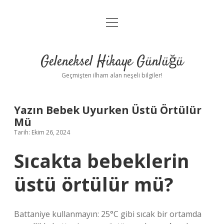
menüyü
Anasayfa
aç
Gizlilik Politikası
Geleneksel Hikaye Günlüğü
Yasal Uyarı
Geçmişten ilham alan neşeli bilgiler!
Hakkımızda
Yazın Bebek Uyurken Üstü Örtülür
Mü
Tarih: Ekim 26, 2024
Sıcakta bebeklerin
üstü örtülür mü?
Battaniye kullanmayın: 25°C gibi sıcak bir ortamda