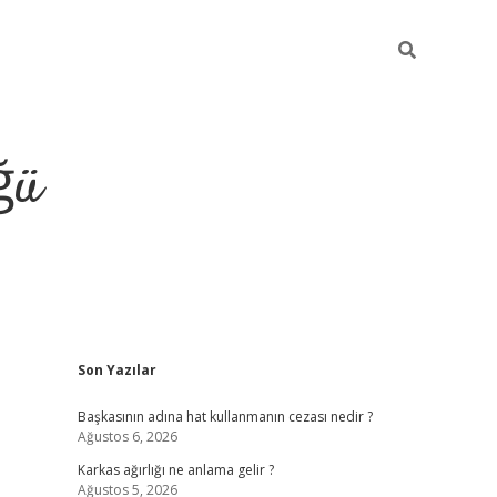
ğü
Sidebar
Son Yazılar
tulipbet giriş
Başkasının adına hat kullanmanın cezası nedir ?
Ağustos 6, 2026
Karkas ağırlığı ne anlama gelir ?
Ağustos 5, 2026