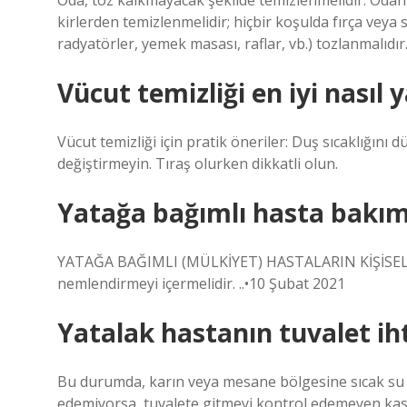
Oda, toz kalkmayacak şekilde temizlenmelidir. Odanın
kirlerden temizlenmelidir; hiçbir koşulda fırça vey
radyatörler, yemek masası, raflar, vb.) tozlanmalıdır
Vücut temizliği en iyi nasıl y
Vücut temizliği için pratik öneriler: Duş sıcaklığını
değiştirmeyin. Tıraş olurken dikkatli olun.
Yatağa bağımlı hasta bakımı 
YATAĞA BAĞIMLI (MÜLKİYET) HASTALARIN KİŞİSEL B
nemlendirmeyi içermelidir. ..•10 Şubat 2021
Yatalak hastanın tuvalet ihti
Bu durumda, karın veya mesane bölgesine sıcak su t
edemiyorsa, tuvalete gitmeyi kontrol edemeyen kas so