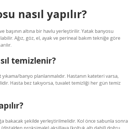
u nasıl yapılır?
e başının altına bir havlu yerleştirilir. Yatak banyosu
abilir. Ağız, göz, el, ayak ve perineal bakım tekniğe göre
rılır.
ıl temizlenir?
ut yıkama/banyo planlanmalıdır. Hastanın kateteri varsa,
idir. Hasta bez takıyorsa, tuvalet temizliği her gün temiz
pılır?
 bakacak şekilde yerleştirilmelidir. Kol önce sabunla sonra
 (distalden proksimale) aksillaya (koltuk altı dahil) doğru