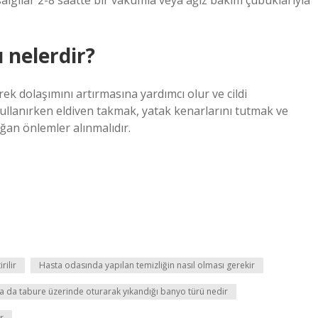
i salgılar 2-8 saatte bir vakumla veya ağız bakım çubuklarıyla
 nelerdir?
k dolaşımını artırmasına yardımcı olur ve cildi
 kullanırken eldiven takmak, yatak kenarlarını tutmak ve
ğan önlemler alınmalıdır.
rilir
Hasta odasında yapılan temizliğin nasıl olması gerekir
 da tabure üzerinde oturarak yıkandığı banyo türü nedir
r