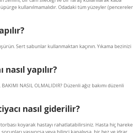
 zemini, bir cam sileceği ve bir faraş kullanılarak kaba
a süpürge kullanılmamalıdır. Odadaki tüm yüzeyler (pencereler
.
apılır?
 düşürün. Sert sabunlar kullanmaktan kaçının. Yıkama bezinizi
nasıl yapılır?
AKIMI NASIL OLMALIDIR? Düzenli ağız bakımı düzenli
yacı nasıl giderilir?
orbası koyarak hastayı rahatlatabilirsiniz. Hasta hiç hareke
runları yaşıyorsa veya bilinci kapalıysa, bir bez ve idrar