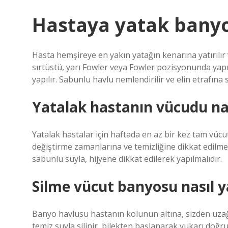
Hastaya yatak banyos
Hasta hemşireye en yakın yatağın kenarına yatırılır v
sırtüstü, yarı Fowler veya Fowler pozisyonunda yapıl
yapılır. Sabunlu havlu nemlendirilir ve elin etrafına sa
Yatalak hastanın vücudu nas
Yatalak hastalar için haftada en az bir kez tam vüc
değiştirme zamanlarına ve temizliğine dikkat edilmel
sabunlu suyla, hijyene dikkat edilerek yapılmalıdır.
Silme vücut banyosu nasıl ya
Banyo havlusu hastanın kolunun altına, sizden uzağa
temiz suyla silinir, bilekten başlanarak yukarı doğru