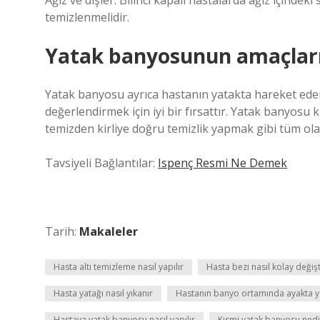
Ağız ve dişler: Bilinci kapalı hastalarda ağız içindek
temizlenmelidir.
Yatak banyosunun amaçları
Yatak banyosu ayrıca hastanın yatakta hareket edere
değerlendirmek için iyi bir fırsattır. Yatak banyosu
temizden kirliye doğru temizlik yapmak gibi tüm ola
Tavsiyeli Bağlantılar:
Ispenç Resmi Ne Demek
Tarih:
Makaleler
Hasta altı temizleme nasıl yapılır
Hasta bezi nasıl kolay değişti
Hasta yatağı nasıl yıkanır
Hastanın banyo ortamında ayakta ya
Hastaya yatak banyosu nasıl yapılır
Kısmi yatak banyosu nedi