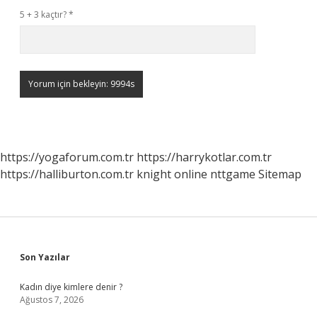
5 + 3 kaçtır?
*
https://yogaforum.com.tr
https://harrykotlar.com.tr
https://halliburton.com.tr
knight online
nttgame
Sitemap
Sidebar
Son Yazılar
Kadın diye kimlere denir ?
Ağustos 7, 2026