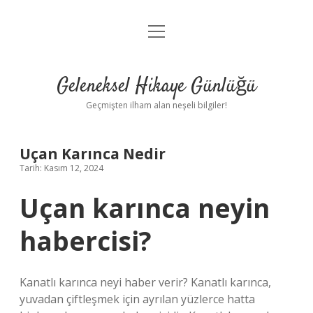
menüyü
Anasayfa
aç
Gizlilik Politikası
Geleneksel Hikaye Günlüğü
Yasal Uyarı
Geçmişten ilham alan neşeli bilgiler!
Hakkımızda
Uçan Karınca Nedir
Tarih: Kasım 12, 2024
Uçan karınca neyin
habercisi?
Kanatlı karınca neyi haber verir? Kanatlı karınca,
yuvadan çiftleşmek için ayrılan yüzlerce hatta