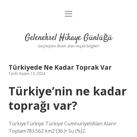
menüyü
Anasayfa
aç
Gizlilik Politikası
Geleneksel Hikaye Günlüğü
Yasal Uyarı
Geçmişten ilham alan neşeli bilgiler!
Hakkımızda
Türkiyede Ne Kadar Toprak Var
Tarih: Kasım 13, 2024
Türkiye’nin ne kadar
toprağı var?
TürkiyeTürkiye Türkiye CumhuriyetiAlan Alanı•
Toplam783.562 km2 (36.)• Su (%)2.