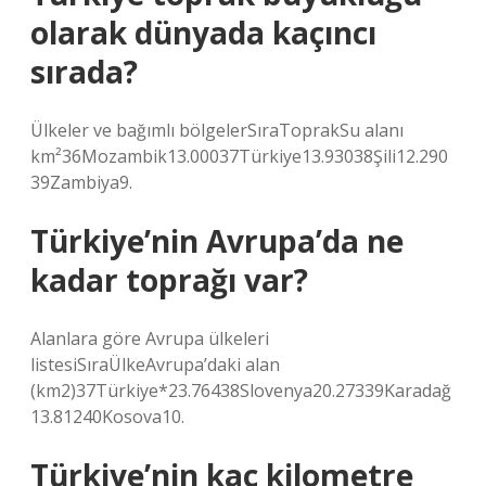
olarak dünyada kaçıncı
sırada?
Ülkeler ve bağımlı bölgelerSıraToprakSu alanı
km²36Mozambik13.00037Türkiye13.93038Şili12.290
39Zambiya9.
Türkiye’nin Avrupa’da ne
kadar toprağı var?
Alanlara göre Avrupa ülkeleri
listesiSıraÜlkeAvrupa’daki alan
(km2)37Türkiye*23.76438Slovenya20.27339Karadağ
13.81240Kosova10.
Türkiye’nin kaç kilometre