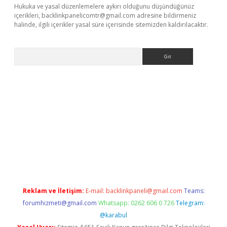
Hukuka ve yasal düzenlemelere aykırı olduğunu düşündüğünüz
içerikleri,
backlinkpanelicomtr@gmail.com
adresine bildirmeniz
halinde, ilgili içerikler yasal süre içerisinde sitemizden kaldırılacaktır.
Arama
pbet giriş
Reklam ve İletişim:
E-mail:
backlinkpaneli@gmail.com
Teams:
forumhizmeti@gmail.com
Whatsapp: 0262 606 0 726
Telegram:
@karabul