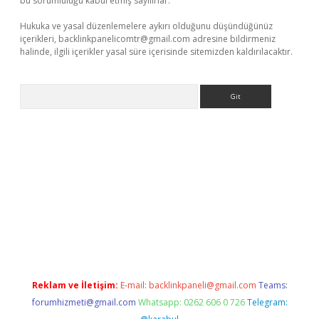
bu sorumluluğu kabul etmiş sayılırlar.
Hukuka ve yasal düzenlemelere aykırı olduğunu düşündüğünüz
içerikleri,
backlinkpanelicomtr@gmail.com
adresine bildirmeniz
halinde, ilgili içerikler yasal süre içerisinde sitemizden kaldırılacaktır.
Arama
 giriş
Reklam ve İletişim:
E-mail:
backlinkpaneli@gmail.com
Teams:
forumhizmeti@gmail.com
Whatsapp: 0262 606 0 726
Telegram: