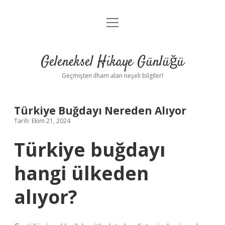
menüyü
Anasayfa
aç
Gizlilik Politikası
Geleneksel Hikaye Günlüğü
Yasal Uyarı
Geçmişten ilham alan neşeli bilgiler!
Hakkımızda
Türkiye Buğdayı Nereden Alıyor
Tarih: Ekim 21, 2024
Türkiye buğdayı
hangi ülkeden
alıyor?