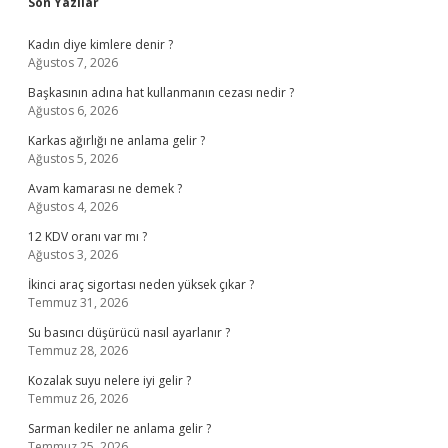
Sidebar
Son Yazılar
Kadın diye kimlere denir ?
Ağustos 7, 2026
Başkasının adına hat kullanmanın cezası nedir ?
Ağustos 6, 2026
Karkas ağırlığı ne anlama gelir ?
Ağustos 5, 2026
Avam kamarası ne demek ?
Ağustos 4, 2026
12 KDV oranı var mı ?
Ağustos 3, 2026
İkinci araç sigortası neden yüksek çıkar ?
Temmuz 31, 2026
Su basıncı düşürücü nasıl ayarlanır ?
Temmuz 28, 2026
Kozalak suyu nelere iyi gelir ?
Temmuz 26, 2026
Sarman kediler ne anlama gelir ?
Temmuz 25, 2026