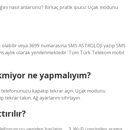
ğını nasıl anlarsınız? Birkaç pratik ipucu: Uçak modunu
 olabilir veya 3699 numarasına SMS ASTROLOJİ yazıp SMS
Servis aylık olarak yenilenmektedir. Tüm Türk Telekom mobil
ekmiyor ne yapmalıyım?
lı telefonunuzu kapatıp tekrar açın. Uçak modunu
ıp tekrar takın. Ağ ayarlarını sıfırlayın.
ırılır?
Telefonunuzu yeniden başlatın. … 3. Wi-Fi üzerinden arama