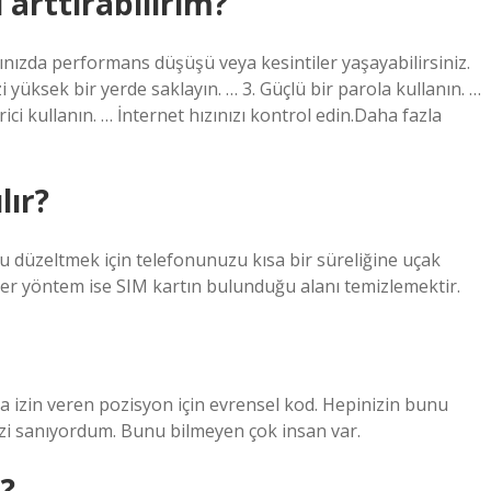
 arttırabilirim?
ızda performans düşüşü veya kesintiler yaşayabilirsiniz.
üksek bir yerde saklayın. … 3. Güçlü bir parola kullanın. …
ici kullanın. … İnternet hızınızı kontrol edin.Daha fazla
lır?
düzeltmek için telefonunuzu kısa bir süreliğine uçak
ğer yöntem ise SIM kartın bulunduğu alanı temizlemektir.
na izin veren pozisyon için evrensel kod. Hepinizin bunu
izi sanıyordum. Bunu bilmeyen çok insan var.
r?