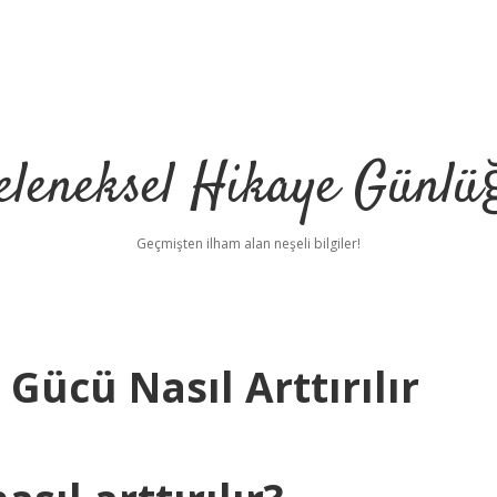
eleneksel Hikaye Günlü
Geçmişten ilham alan neşeli bilgiler!
ücü Nasıl Arttırılır