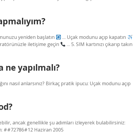
yapmalıyım?
nunuzu yeniden başlatın
… Uçak modunu açıp kapatın
atörünüzle iletişime geçin
… 5. SIM kartınızı çıkarıp takın
a ne yapılmalı?
ğını nasıl anlarsınız? Birkaç pratik ipucu: Uçak modunu açıp
od?
lir, ancak genellikle şu adımları izleyerek bulabilirsiniz:
zın: ##72786#12 Haziran 2005