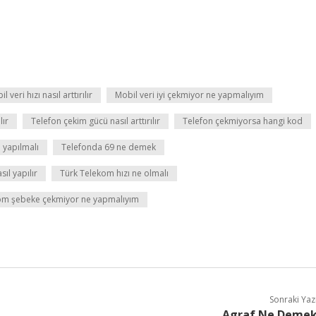
l veri hızı nasıl arttırılır
Mobil veri iyi çekmiyor ne yapmalıyım
lır
Telefon çekim gücü nasıl arttırılır
Telefon çekmiyorsa hangi kod
 yapılmalı
Telefonda 69 ne demek
ıl yapılır
Türk Telekom hızı ne olmalı
om şebeke çekmiyor ne yapmalıyım
Sonraki Yaz
Agraf Ne Deme