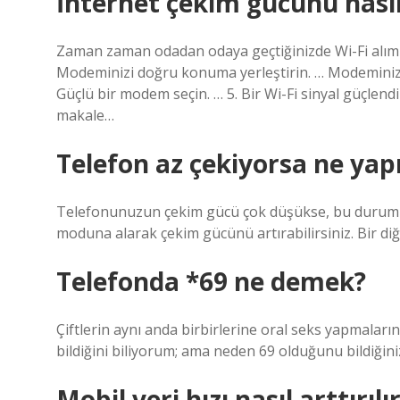
İnternet çekim gücünü nasıl
Zaman zaman odadan odaya geçtiğinizde Wi-Fi alımın
Modeminizi doğru konuma yerleştirin. … Modeminizi y
Güçlü bir modem seçin. … 5. Bir Wi-Fi sinyal güçlendir
makale…
Telefon az çekiyorsa ne yapı
Telefonunuzun çekim gücü çok düşükse, bu durumu 
moduna alarak çekim gücünü artırabilirsiniz. Bir di
Telefonda *69 ne demek?
Çiftlerin aynı anda birbirlerine oral seks yapmaları
bildiğini biliyorum; ama neden 69 olduğunu bildiğin
Mobil veri hızı nasıl arttırılı