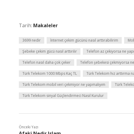
Tarih:
Makaleler
3699 nedir
İnternet çekim gücünü nasıl arttırabilirim
Mobi
Şebeke çekim gücü nasıl arttırılır
Telefon az çekiyorsa ne yapı
Telefon nasıl daha çok çeker
Telefon şebekesi çekmiyorsa ne
Türk Telekom 1000 Mbps Kaç TL
Türk Telekom hız arttırma nas
Türk Telekom mobil veri çekmiyor ne yapmalıyım
Türk Telek
Türk Telekom sinyal Güçlendirmeci Nasıl Kurulur
Önceki Yazı
Afaki Nedir Islam