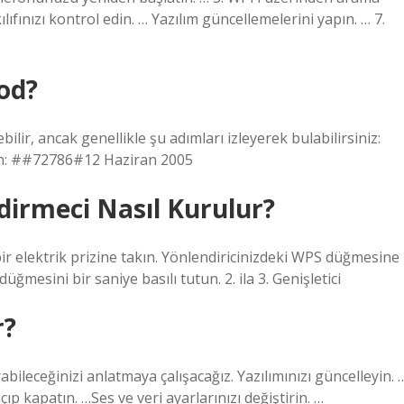
ıfınızı kontrol edin. … Yazılım güncellemelerini yapın. … 7.
od?
lir, ancak genellikle şu adımları izleyerek bulabilirsiniz:
zın: ##72786#12 Haziran 2005
dirmeci Nasıl Kurulur?
 bir elektrik prizine takın. Yönlendiricinizdeki WPS düğmesine
düğmesini bir saniye basılı tutun. 2. ila 3. Genişletici
r?
ileceğinizi anlatmaya çalışacağız. Yazılımınızı güncelleyin. 
p kapatın. …Ses ve veri ayarlarınızı değiştirin. …