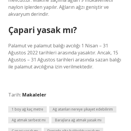
mevcuttur. Makine saçılma ağları 9 mukavemetli
naylon iplerden yapılır. Ağların ağzı geniştir ve
akvaryum derindir.
Çapari yasak mı?
Palamut ve palamut balığı avcılığı 1 Nisan – 31
Ağustos 2022 tarihleri ​​arasında yasaktır. Ancak, 15
Ağustos – 31 Ağustos tarihleri ​​arasında sazan balığı
ile palamut avcılığına izin verilmektedir.
Tarih:
Makaleler
1 boy ağ kaç metre
Ağ atanları nereye şikayet edebilirim
Ağ atmak serbest mi
Barajlara ağ atmak yasak mı
Çapari yasak mı
Denizde olta balıkçılığı yasak mı