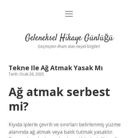
menüyü
Anasayfa
aç
Gizlilik Politikası
Geleneksel Hikaye Günlüğü
Yasal Uyarı
Geçmişten ilham alan neşeli bilgiler!
Hakkımızda
Tekne Ile Ağ Atmak Yasak Mı
Tarih: Ocak 26, 2025
Ağ atmak serbest
mi?
Kıyıda iplerle çevrili ve sınırları belirlenmiş yüzme
alanında ağ atmak veya balık tutmak yasaktır.