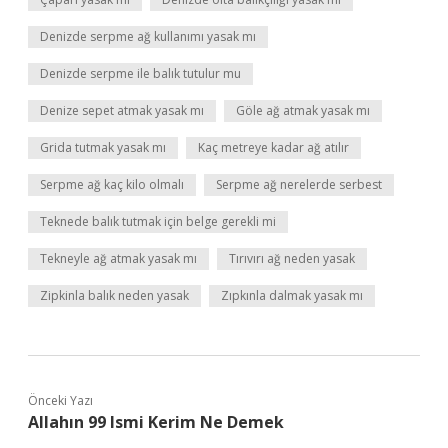
Denizde serpme ağ kullanımı yasak mı
Denizde serpme ile balık tutulur mu
Denize sepet atmak yasak mı
Göle ağ atmak yasak mı
Grida tutmak yasak mı
Kaç metreye kadar ağ atılır
Serpme ağ kaç kilo olmalı
Serpme ağ nerelerde serbest
Teknede balık tutmak için belge gerekli mi
Tekneyle ağ atmak yasak mı
Tırıvırı ağ neden yasak
Zipkinla balık neden yasak
Zıpkınla dalmak yasak mı
Önceki Yazı
Allahın 99 Ismi Kerim Ne Demek