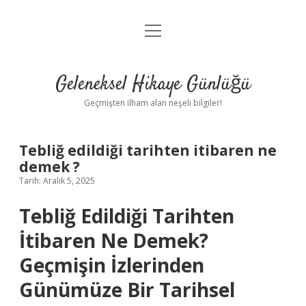
menüyü
Anasayfa
aç
Gizlilik Politikası
Geleneksel Hikaye Günlüğü
Yasal Uyarı
Geçmişten ilham alan neşeli bilgiler!
Hakkımızda
Tebliğ edildiği tarihten itibaren ne
demek ?
Tarih: Aralık 5, 2025
Tebliğ Edildiği Tarihten
İtibaren Ne Demek?
Geçmişin İzlerinden
Günümüze Bir Tarihsel