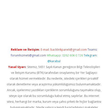
et giriş
Reklam ve İletişim:
E-mail:
backlinkpaneli@gmail.com
Teams:
forumhizmeti@gmail.com
Whatsapp: 0262 606 0 726
Telegram:
@karabul
Yasal Uyarı:
Sitemiz, 5651 Sayılı Kanun gereğince Bilgi Teknolojileri
ve İletişim Kurumu (BTK) tarafından onaylanmış bir Yer Sağlayıcı
olarak hizmet vermektedir. Bu nedenle, sitedeki içerikleri proaktif
olarak denetleme veya araştırma yükümlülüğümüz bulunmamaktadır.
Ancak, üyelerimiz yazdıkları içeriklerin sorumluluğunu taşımakta olup,
siteye üye olarak bu sorumluluğu kabul etmiş sayılırlar. Bu internet
sitesi, herhangi bir marka, kurum veya şahıs şirketi ile hiçbir bağlantısı
bulunmamaktadır. Sitede yalnızca kendi hazırladığımız makaleler