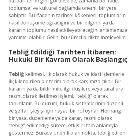
da idari terim gibi görünse de, zamanla bu ifade,
toplumsal ve kültürel bağlamda önemli bir yere
sahiptir. Bu ifadenin tarihsel kökenleri, toplumların
nasıl dönüşüme uğradığını ve bir bilginin ya da
kararın toplumu nasıl etkileyebileceğini anlamamıza
yardımcı olabilir. Gelin, bu süreci birlikte inceleyelim.
Tebliğ Edildiği Tarihten İtibaren:
Hukuki Bir Kavram Olarak Başlangıç
Tebliğ
kelimesi, ilk olarak hukuk ve idari işlemlerle
ilişkilendirilen bir terim olarak karşımıza çıkar. Bir
kararın ya da bildirimin, ilgili kişilere veya taraflara
resmi olarak iletilmesi işlemi, “tebliğ” olarak
tanımlanır. Bu durum, hukuk sistemlerinin düzenli
ve şeffaf işleyişi için hayati bir rol oynar. Herhangi
bir yasa, düzenleme ya da karar, resmi olarak
“tebliğ” edilmediği sürece, etkisini tam anlamıyla
göstermez. Burada önemli olan nokta, tebliğ edilen