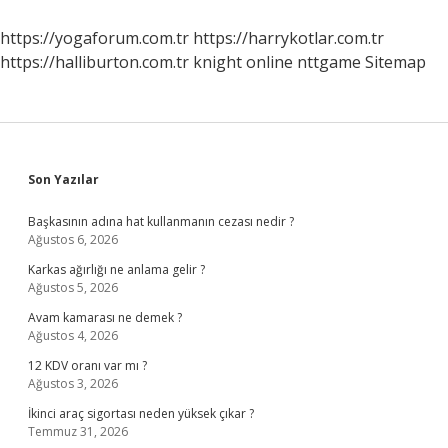
Liste
Ayarlarını
https://yogaforum.com.tr
https://harrykotlar.com.tr
Yapmak
https://halliburton.com.tr
knight online
nttgame
Sitemap
Için
Kullanılan
Komut
Nedir
Sidebar
Son Yazılar
Başkasının adına hat kullanmanın cezası nedir ?
Ağustos 6, 2026
Karkas ağırlığı ne anlama gelir ?
Ağustos 5, 2026
Avam kamarası ne demek ?
Ağustos 4, 2026
12 KDV oranı var mı ?
Ağustos 3, 2026
İkinci araç sigortası neden yüksek çıkar ?
Temmuz 31, 2026