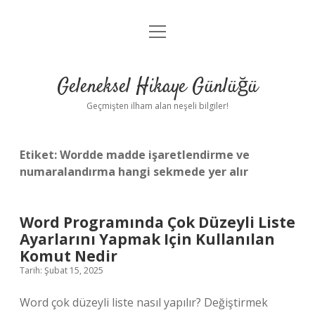
menüyü
Anasayfa
aç
Gizlilik Politikası
Geleneksel Hikaye Günlüğü
Yasal Uyarı
Geçmişten ilham alan neşeli bilgiler!
Hakkımızda
Etiket:
Wordde madde işaretlendirme ve
numaralandırma hangi sekmede yer alır
Word Programında Çok Düzeyli Liste
Ayarlarını Yapmak Için Kullanılan
Komut Nedir
Tarih: Şubat 15, 2025
Word çok düzeyli liste nasıl yapılır? Değiştirmek