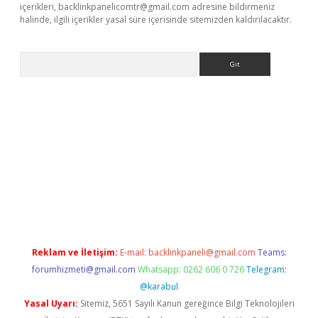
içerikleri,
backlinkpanelicomtr@gmail.com
adresine bildirmeniz
halinde, ilgili içerikler yasal süre içerisinde sitemizden kaldırılacaktır.
Arama
riş
Reklam ve İletişim:
E-mail:
backlinkpaneli@gmail.com
Teams:
forumhizmeti@gmail.com
Whatsapp: 0262 606 0 726
Telegram:
@karabul
Yasal Uyarı:
Sitemiz, 5651 Sayılı Kanun gereğince Bilgi Teknolojileri