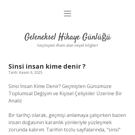
menüyü
Anasayfa
aç
Gizlilik Politikası
Geleneksel Hikaye Günlüğü
Yasal Uyarı
Geçmişten ilham alan neşeli bilgiler!
Hakkımızda
Sinsi insan kime denir ?
Tarih: Kasım 9, 2025
Sinsi İnsan Kime Denir? Geçmişten Günümüze
Toplumsal Değişim ve Kişisel Çelişkiler Üzerine Bir
Analiz
Bir tarihçi olarak, geçmişi anlamaya çalışırken bazen
insan doğasının karanlık yönleriyle yüzleşmek
zorunda kalırım. Tarihin tozlu sayfalarında, “sinsi”