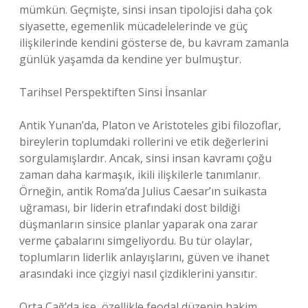
mümkün. Geçmişte, sinsi insan tipolojisi daha çok
siyasette, egemenlik mücadelelerinde ve güç
ilişkilerinde kendini gösterse de, bu kavram zamanla
günlük yaşamda da kendine yer bulmuştur.
Tarihsel Perspektiften Sinsi İnsanlar
Antik Yunan’da, Platon ve Aristoteles gibi filozoflar,
bireylerin toplumdaki rollerini ve etik değerlerini
sorgulamışlardır. Ancak, sinsi insan kavramı çoğu
zaman daha karmaşık, ikili ilişkilerle tanımlanır.
Örneğin, antik Roma’da Julius Caesar’ın suikasta
uğraması, bir liderin etrafındaki dost bildiği
düşmanların sinsice planlar yaparak ona zarar
verme çabalarını simgeliyordu. Bu tür olaylar,
toplumların liderlik anlayışlarını, güven ve ihanet
arasındaki ince çizgiyi nasıl çizdiklerini yansıtır.
Orta Çağ’da ise, özellikle feodal düzenin hakim