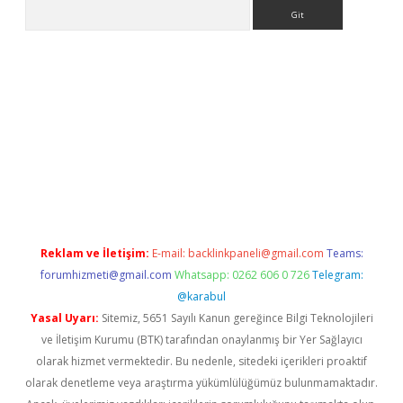
Arama
bet giriş
Reklam ve İletişim:
E-mail:
backlinkpaneli@gmail.com
Teams:
forumhizmeti@gmail.com
Whatsapp: 0262 606 0 726
Telegram:
@karabul
Yasal Uyarı:
Sitemiz, 5651 Sayılı Kanun gereğince Bilgi Teknolojileri
ve İletişim Kurumu (BTK) tarafından onaylanmış bir Yer Sağlayıcı
olarak hizmet vermektedir. Bu nedenle, sitedeki içerikleri proaktif
olarak denetleme veya araştırma yükümlülüğümüz bulunmamaktadır.