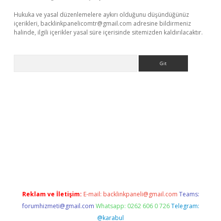
Hukuka ve yasal düzenlemelere aykırı olduğunu düşündüğünüz
içerikleri,
backlinkpanelicomtr@gmail.com
adresine bildirmeniz
halinde, ilgili içerikler yasal süre içerisinde sitemizden kaldırılacaktır.
Arama
pbet giriş
Reklam ve İletişim:
E-mail:
backlinkpaneli@gmail.com
Teams:
forumhizmeti@gmail.com
Whatsapp: 0262 606 0 726
Telegram:
@karabul