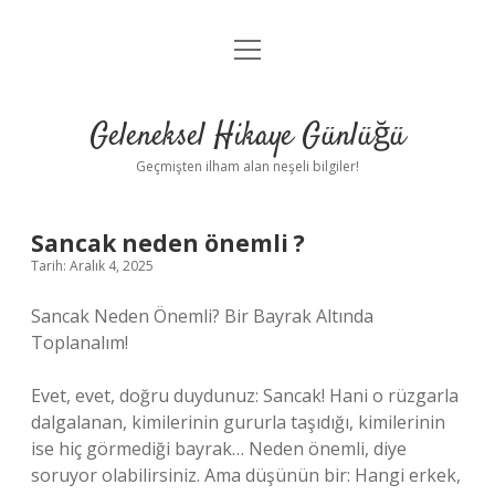
menüyü
Anasayfa
aç
Gizlilik Politikası
Geleneksel Hikaye Günlüğü
Yasal Uyarı
Geçmişten ilham alan neşeli bilgiler!
Hakkımızda
Sancak neden önemli ?
Tarih: Aralık 4, 2025
Sancak Neden Önemli? Bir Bayrak Altında
Toplanalım!
Evet, evet, doğru duydunuz: Sancak! Hani o rüzgarla
dalgalanan, kimilerinin gururla taşıdığı, kimilerinin
ise hiç görmediği bayrak… Neden önemli, diye
soruyor olabilirsiniz. Ama düşünün bir: Hangi erkek,