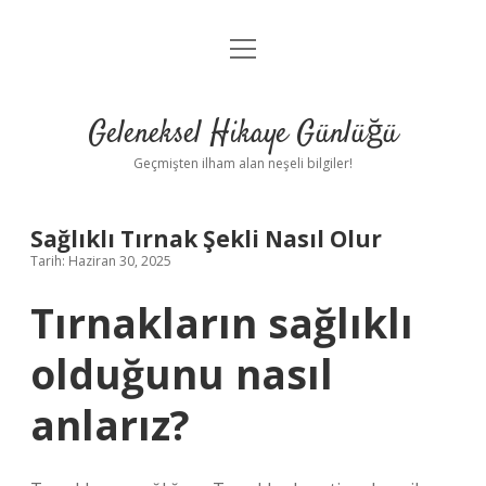
menüyü
Anasayfa
aç
Gizlilik Politikası
Geleneksel Hikaye Günlüğü
Yasal Uyarı
Geçmişten ilham alan neşeli bilgiler!
Hakkımızda
Sağlıklı Tırnak Şekli Nasıl Olur
Tarih: Haziran 30, 2025
Tırnakların sağlıklı
olduğunu nasıl
anlarız?