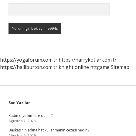
https://yogaforum.com.tr
https://harrykotlar.com.tr
https://halliburton.com.tr
knight online
nttgame
Sitemap
Sidebar
Son Yazılar
Kadın diye kimlere denir ?
Ağustos 7, 2026
Başkasının adına hat kullanmanın cezası nedir ?
Ağustos 6, 2026