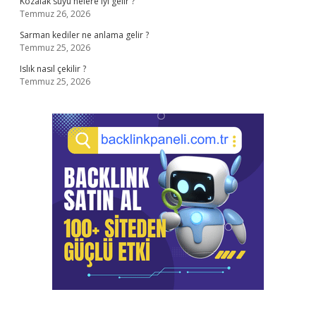
Kozalak suyu nelere iyi gelir ?
Temmuz 26, 2026
Sarman kediler ne anlama gelir ?
Temmuz 25, 2026
Islık nasıl çekilir ?
Temmuz 25, 2026