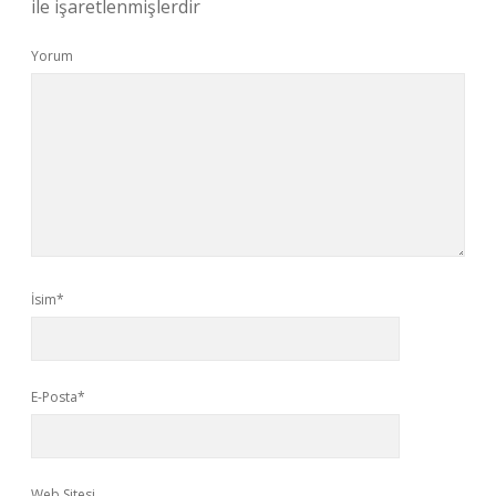
ile işaretlenmişlerdir
Yorum
İsim*
E-Posta*
Web Sitesi