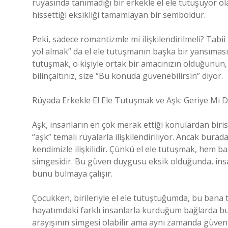
rüyasında tanımadığı bir erkekle el ele tutuşuyor ola
hissettiği eksikliği tamamlayan bir semboldür.
Peki, sadece romantizmle mi ilişkilendirilmeli? Tabii 
yol almak” da el ele tutuşmanın başka bir yansımasıd
tutuşmak, o kişiyle ortak bir amacınızın olduğunun, bi
bilinçaltınız, size “Bu konuda güvenebilirsin” diyor.
Rüyada Erkekle El Ele Tutuşmak ve Aşk: Geriye Mi
Aşk, insanların en çok merak ettiği konulardan biri
“aşk” temalı rüyalarla ilişkilendiriliyor. Ancak burad
kendimizle ilişkilidir. Çünkü el ele tutuşmak, hem
simgesidir. Bu güven duygusu eksik olduğunda, insan
bunu bulmaya çalışır.
Çocukken, birileriyle el ele tutuştuğumda, bu bana
hayatımdaki farklı insanlarla kurduğum bağlarda bu
arayışının simgesi olabilir ama aynı zamanda güven, b