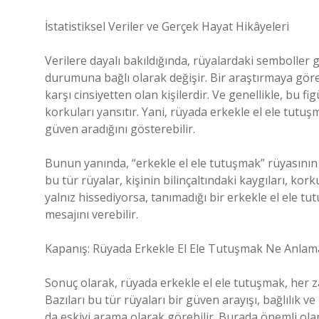
İstatistiksel Veriler ve Gerçek Hayat Hikâyeleri
Verilere dayalı bakıldığında, rüyalardaki semboller g
durumuna bağlı olarak değişir. Bir araştırmaya göre,
karşı cinsiyetten olan kişilerdir. Ve genellikle, bu fi
korkuları yansıtır. Yani, rüyada erkekle el ele tutu
güven aradığını gösterebilir.
Bunun yanında, “erkekle el ele tutuşmak” rüyasının fa
bu tür rüyalar, kişinin bilinçaltındaki kaygıları, kork
yalnız hissediyorsa, tanımadığı bir erkekle el ele tu
mesajını verebilir.
Kapanış: Rüyada Erkekle El Ele Tutuşmak Ne Anlama
Sonuç olarak, rüyada erkekle el ele tutuşmak, her za
Bazıları bu tür rüyaları bir güven arayışı, bağlılık v
da eskiyi arama olarak görebilir. Burada önemli ola