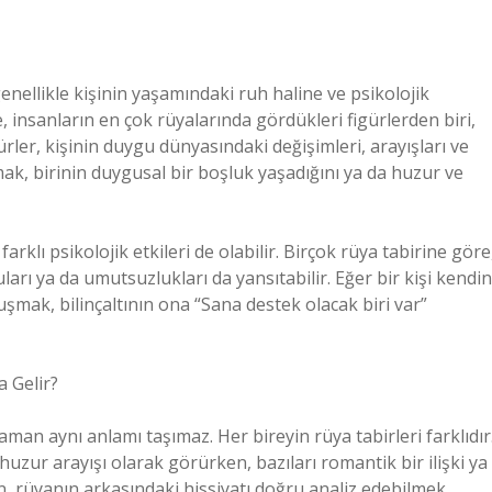
enellikle kişinin yaşamındaki ruh haline ve psikolojik
 insanların en çok rüyalarında gördükleri figürlerden biri,
gürler, kişinin duygu dünyasındaki değişimleri, arayışları ve
şmak, birinin duygusal bir boşluk yaşadığını ya da huzur ve
rklı psikolojik etkileri de olabilir. Birçok rüya tabirine göre
uları ya da umutsuzlukları da yansıtabilir. Eğer bir kişi kendin
tuşmak, bilinçaltının ona “Sana destek olacak biri var”
 Gelir?
man aynı anlamı taşımaz. Her bireyin rüya tabirleri farklıdır
e huzur arayışı olarak görürken, bazıları romantik bir ilişki ya
n, rüyanın arkasındaki hissiyatı doğru analiz edebilmek.