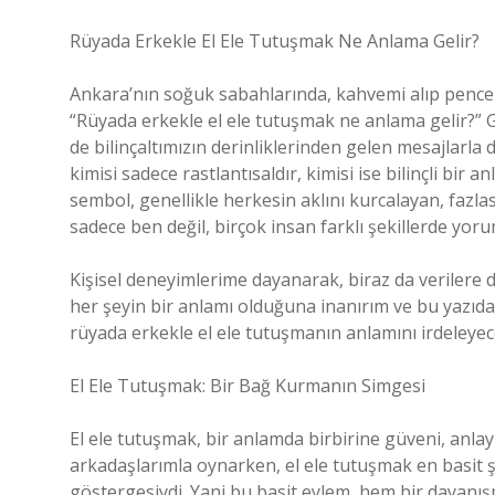
Rüyada Erkekle El Ele Tutuşmak Ne Anlama Gelir?
Ankara’nın soğuk sabahlarında, kahvemi alıp pence
“Rüyada erkekle el ele tutuşmak ne anlama gelir?
de bilinçaltımızın derinliklerinden gelen mesajlarla 
kimisi sadece rastlantısaldır, kimisi ise bilinçli bir 
sembol, genellikle herkesin aklını kurcalayan, fazlas
sadece ben değil, birçok insan farklı şekillerde yoru
Kişisel deneyimlerime dayanarak, biraz da verilere
her şeyin bir anlamı olduğuna inanırım ve bu yazıda
rüyada erkekle el ele tutuşmanın anlamını irdeleyeceğ
El Ele Tutuşmak: Bir Bağ Kurmanın Simgesi
El ele tutuşmak, bir anlamda birbirine güveni, anlay
arkadaşlarımla oynarken, el ele tutuşmak en basit ş
göstergesiydi. Yani bu basit eylem, hem bir dayan