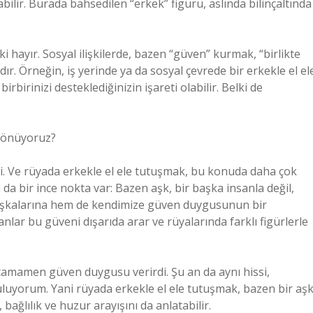
bilir. Burada bahsedilen “erkek” figürü, aslında bilinçaltında
ki hayır. Sosyal ilişkilerde, bazen “güven” kurmak, “birlikte
ır. Örneğin, iş yerinde ya da sosyal çevrede bir erkekle el el
rbirinizi desteklediğinizin işareti olabilir. Belki de
 Dönüyoruz?
si. Ve rüyada erkekle el ele tutuşmak, bu konuda daha çok
a da bir ince nokta var: Bazen aşk, bir başka insanla değil,
 başkalarına hem de kendimize güven duygusunun bir
lar bu güveni dışarıda arar ve rüyalarında farklı figürlerle
 tamamen güven duygusu verirdi. Şu an da aynı hissi,
luyorum. Yani rüyada erkekle el ele tutuşmak, bazen bir aş
ağlılık ve huzur arayışını da anlatabilir.