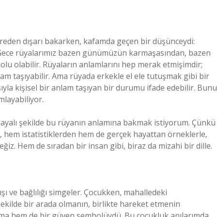
reden dışarı bakarken, kafamda geçen bir düşünceydi:
” Gece rüyalarımız bazen günümüzün karmaşasından, bazen
dolu olabilir. Rüyaların anlamlarını hep merak etmişimdir;
anlam taşıyabilir. Ama rüyada erkekle el ele tutuşmak gibi bir
ıyla kişisel bir anlam taşıyan bir durumu ifade edebilir. Bunu
mlayabiliyor.
 dayalı şekilde bu rüyanın anlamına bakmak istiyorum. Çünkü
, hem istatistiklerden hem de gerçek hayattan örneklerle,
iz. Hem de sıradan bir insan gibi, biraz da mizahi bir dille.
ışı ve bağlılığı simgeler. Çocukken, mahalledeki
ekilde bir arada olmanın, birlikte hareket etmenin
ışma hem de bir güven sembolüydü. Bu çocukluk anılarımda