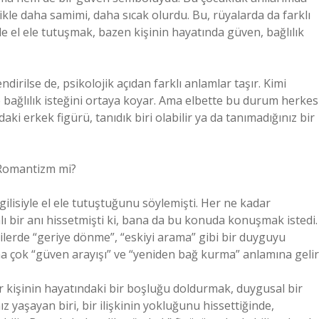
likle daha samimi, daha sıcak olurdu. Bu, rüyalarda da farklı
kle el ele tutuşmak, bazen kişinin hayatında güven, bağlılık
dirilse de, psikolojik açıdan farklı anlamlar taşır. Kimi
e bağlılık isteğini ortaya koyar. Ama elbette bu durum herkes
zdaki erkek figürü, tanıdık biri olabilir ya da tanımadığınız bir
 Romantizm mi?
gilisiyle el ele tutuştuğunu söylemişti. Her ne kadar
mlı bir anı hissetmişti ki, bana da bu konuda konuşmak istedi.
şilerde “geriye dönme”, “eskiyi arama” gibi bir duyguyu
ha çok “güven arayışı” ve “yeniden bağ kurma” anlamına gelir
r kişinin hayatındaki bir boşluğu doldurmak, duygusal bir
 yaşayan biri, bir ilişkinin yokluğunu hissettiğinde,