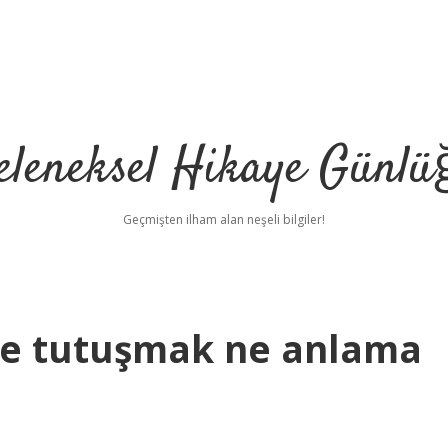
eleneksel Hikaye Günlü
Geçmişten ilham alan neşeli bilgiler!
le tutuşmak ne anlama