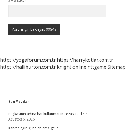
5 + 3 kaçtır?
*
https://yogaforum.com.tr
https://harrykotlar.com.tr
https://halliburton.com.tr
knight online
nttgame
Sitemap
Sidebar
Son Yazılar
Başkasının adına hat kullanmanın cezası nedir ?
Ağustos 6, 2026
Karkas ağırlığı ne anlama gelir ?