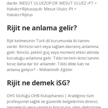
dardır. MESUT ULUEZOP.DR. MESUT ULUEZ ›PT =
Haluks+Rijitusop.dr. Mesut Uluöz ›Pt =
Haluks+Rijitus
Rijit ne anlama gelir?
Rijit kelimesinin Türk dil kurumunda iki tanımı
vardır. Birincisi sert veya sağlam davranış anlamına
gelir. İkincisi, şeklini güç veya moment etkisi altında
koruduğu anlamına gelir. Tıbbi terimin ikinci tanımı
biraz daha dar bir anlamdır. Tıbbi dilde katı ne
anlama geliyor? – Milkietmilli ›Eğitim
Rijit ne demek iSG?
OHS Sözlüğü OHB Kütüphanesi | Aradığınız tüm
profesyonel sağlık ve güvenlik belgelerinin direnci,
nesnelerin veya yapıların boyutuna, vites değiştirme