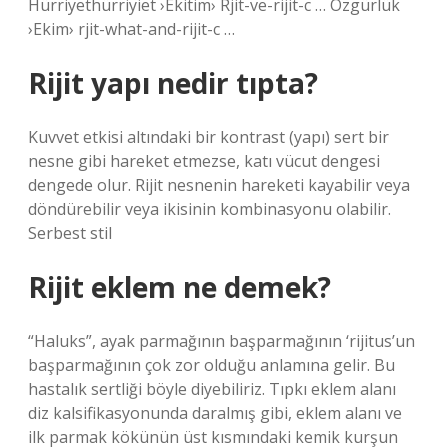
Hürriyethürriyiet ›Ekitim› Rjit-ve-rijit-c … Özgürlük
›Ekim› rjit-what-and-rijit-c …
Rijit yapı nedir tıpta?
Kuvvet etkisi altındaki bir kontrast (yapı) sert bir
nesne gibi hareket etmezse, katı vücut dengesi
dengede olur. Rijit nesnenin hareketi kayabilir veya
döndürebilir veya ikisinin kombinasyonu olabilir.
Serbest stil
Rijit eklem ne demek?
“Haluks”, ayak parmağının başparmağının ‘rijitus’un
başparmağının çok zor olduğu anlamına gelir. Bu
hastalık sertliği böyle diyebiliriz. Tıpkı eklem alanı
diz kalsifikasyonunda daralmış gibi, eklem alanı ve
ilk parmak kökünün üst kısmındaki kemik kurşun