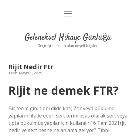
menüyü
Anasayfa
aç
Gizlilik Politikası
Geleneksel Hikaye Günlüğü
Yasal Uyarı
Geçmişten ilham alan neşeli bilgiler!
Hakkımızda
Rijit Nedir Ftr
Tarih: Mayıs 1, 2025
Rijit ne demek FTR?
Bir terim gibi tıbbi dilde katı; Zor veya bükülme
yapılarını ifade eder. Sert terim esas olarak sert veya
tıpta bükülmüş yapılar için kullanılır.16 Tem 2021rjit
nedir ve sert nesne ne anlama geliyor? Tıbbi