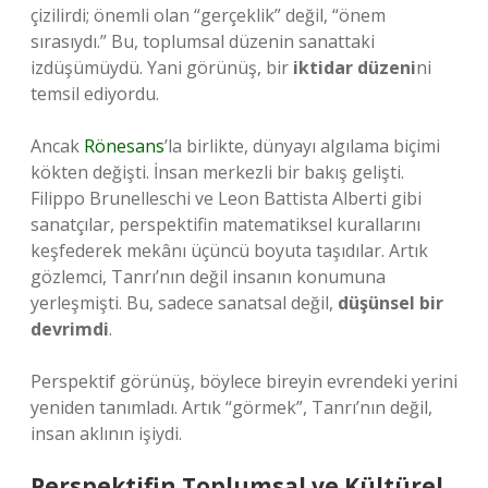
çizilirdi; önemli olan “gerçeklik” değil, “önem
sırasıydı.” Bu, toplumsal düzenin sanattaki
izdüşümüydü. Yani görünüş, bir
iktidar düzeni
ni
temsil ediyordu.
Ancak
Rönesans
’la birlikte, dünyayı algılama biçimi
kökten değişti. İnsan merkezli bir bakış gelişti.
Filippo Brunelleschi ve Leon Battista Alberti gibi
sanatçılar, perspektifin matematiksel kurallarını
keşfederek mekânı üçüncü boyuta taşıdılar. Artık
gözlemci, Tanrı’nın değil insanın konumuna
yerleşmişti. Bu, sadece sanatsal değil,
düşünsel bir
devrimdi
.
Perspektif görünüş, böylece bireyin evrendeki yerini
yeniden tanımladı. Artık “görmek”, Tanrı’nın değil,
insan aklının işiydi.
Perspektifin Toplumsal ve Kültürel