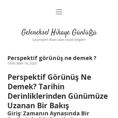
menüyü
Anasayfa
aç
Gizlilik Politikası
Geleneksel Hikaye Günlüğü
Yasal Uyarı
Geçmişten ilham alan neşeli bilgiler!
Hakkımızda
Perspektif görünüş ne demek ?
Tarih: Ekim 16, 2025
Perspektif Görünüş Ne
Demek? Tarihin
Derinliklerinden Günümüze
Uzanan Bir Bakış
Giriş: Zamanın Aynasında Bir