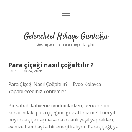
menüyü
Anasayfa
aç
Gizlilik Politikası
Geleneksel Hikaye Günlüğü
Yasal Uyarı
Geçmişten ilham alan neşeli bilgiler!
Hakkımızda
Para çiçeği nasıl çoğaltılır ?
Tarih: Ocak 24, 2026
Para Çiçeği Nasıl Çoğaltılır? – Evde Kolayca
Yapabileceğiniz Yöntemler
Bir sabah kahvenizi yudumlarken, pencerenin
kenarındaki para çiçeğine göz attınız mı? Tüm yıl
boyunca çiçek açmasa da o canlı yeşil yaprakları,
evinize bambaşka bir enerji katıyor. Para çiçeği, ya