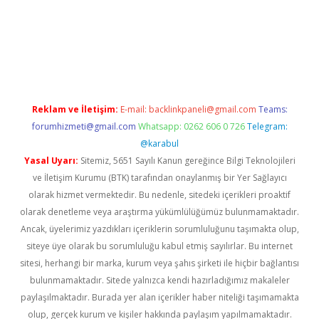
t giriş
Reklam ve İletişim:
E-mail:
backlinkpaneli@gmail.com
Teams:
forumhizmeti@gmail.com
Whatsapp: 0262 606 0 726
Telegram:
@karabul
Yasal Uyarı:
Sitemiz, 5651 Sayılı Kanun gereğince Bilgi Teknolojileri
ve İletişim Kurumu (BTK) tarafından onaylanmış bir Yer Sağlayıcı
olarak hizmet vermektedir. Bu nedenle, sitedeki içerikleri proaktif
olarak denetleme veya araştırma yükümlülüğümüz bulunmamaktadır.
Ancak, üyelerimiz yazdıkları içeriklerin sorumluluğunu taşımakta olup,
siteye üye olarak bu sorumluluğu kabul etmiş sayılırlar. Bu internet
sitesi, herhangi bir marka, kurum veya şahıs şirketi ile hiçbir bağlantısı
bulunmamaktadır. Sitede yalnızca kendi hazırladığımız makaleler
paylaşılmaktadır. Burada yer alan içerikler haber niteliği taşımamakta
olup, gerçek kurum ve kişiler hakkında paylaşım yapılmamaktadır.