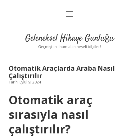
menüyü
Anasayfa
aç
Gizlilik Politikası
Geleneksel Hikaye Günlüğü
Yasal Uyarı
Geçmişten ilham alan neşeli bilgiler!
Hakkımızda
Otomatik Araçlarda Araba Nasıl
Çalıştırılır
Tarih: Eylül 9, 2024
Otomatik araç
sırasıyla nasıl
çalıştırılır?