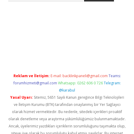
iriş
Reklam ve İletişim:
E-mail:
backlinkpaneli@gmail.com
Teams:
forumhizmeti@gmail.com
Whatsapp: 0262 606 0 726
Telegram:
@karabul
Yasal Uyarı:
Sitemiz, 5651 Sayılı Kanun gereğince Bilgi Teknolojileri
ve İletişim Kurumu (BTK) tarafından onaylanmış bir Yer Sağlayıcı
olarak hizmet vermektedir. Bu nedenle, sitedeki içerikleri proaktif
olarak denetleme veya araştırma yükümlülüğümüz bulunmamaktadır.
Ancak, üyelerimiz yazdıkları içeriklerin sorumluluğunu taşımakta olup,
siteye üye olarak bu sorumluluğu kabul etmiş sayılırlar. Bu internet