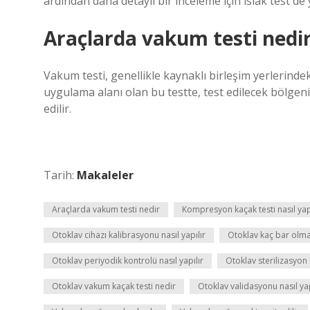
ardından daha detaylı bir inceleme için ıslak test de y
Araçlarda vakum testi nedi
Vakum testi, genellikle kaynaklı birleşim yerlerindeki 
uygulama alanı olan bu testte, test edilecek bölgen
edilir.
Tarih:
Makaleler
Araçlarda vakum testi nedir
Kompresyon kaçak testi nasıl yap
Otoklav cihazı kalibrasyonu nasıl yapılır
Otoklav kaç bar olma
Otoklav periyodik kontrolü nasıl yapılır
Otoklav sterilizasyon 
Otoklav vakum kaçak testi nedir
Otoklav validasyonu nasıl yap