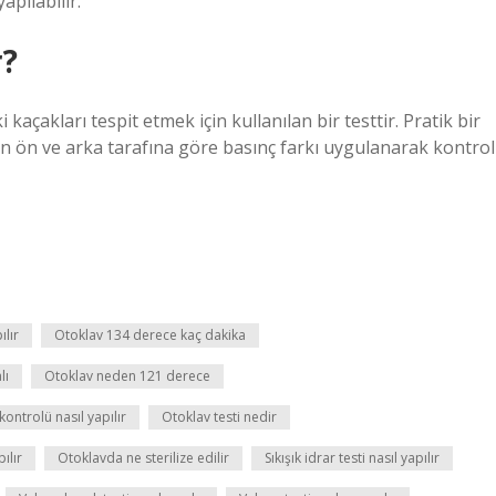
apılabilir.
r?
kaçakları tespit etmek için kullanılan bir testtir. Pratik bir
in ön ve arka tarafına göre basınç farkı uygulanarak kontrol
ılır
Otoklav 134 derece kaç dakika
lı
Otoklav neden 121 derece
kontrolü nasıl yapılır
Otoklav testi nedir
ılır
Otoklavda ne sterilize edilir
Sıkışık idrar testi nasıl yapılır