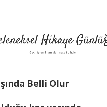
eleneksel Hikaye Günlü
Geçmişten ilham alan neşeli bilgiler!
şında Belli Olur