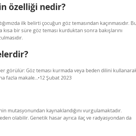
n özelliği nedir?
tığımızda ilk belirti çocuğun göz temasından kaçınmasıdır. B
 kısa bir süre göz teması kurduktan sonra bakışlarını
zulmasıdır.
elerdir?
tiler görülür: Göz teması kurmada veya beden dilini kullanara
aha fazla makale…•12 Şubat 2023
genin mutasyonundan kaynaklandığını vurgulamaktadır.
en olabilir. Genetik hasar ayrıca ilaç ve radyasyondan da