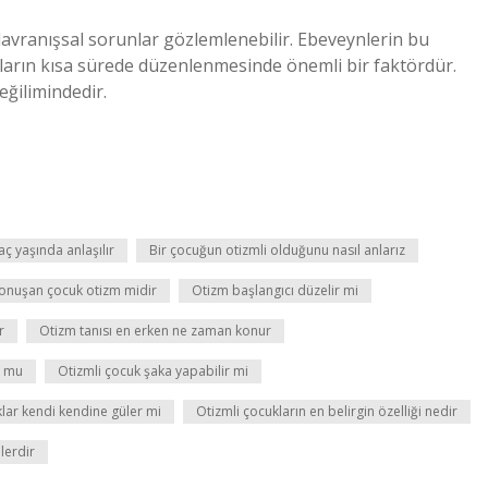
avranışsal sorunlar gözlemlenebilir. Ebeveynlerin bu
şların kısa sürede düzenlenmesinde önemli bir faktördür.
eğilimindedir.
ç yaşında anlaşılır
Bir çocuğun otizmli olduğunu nasıl anlarız
onuşan çocuk otizm midir
Otizm başlangıcı düzelir mi
r
Otizm tanısı en erken ne zaman konur
r mu
Otizmli çocuk şaka yapabilir mi
lar kendi kendine güler mi
Otizmli çocukların en belirgin özelliği nedir
elerdir