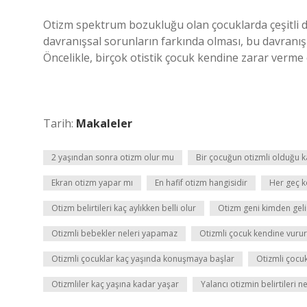
Otizm spektrum bozukluğu olan çocuklarda çeşitli d
davranışsal sorunların farkında olması, bu davranı
Öncelikle, birçok otistik çocuk kendine zarar verme 
Tarih:
Makaleler
2 yaşından sonra otizm olur mu
Bir çocuğun otizmli olduğu ka
Ekran otizm yapar mı
En hafif otizm hangisidir
Her geç k
Otizm belirtileri kaç aylıkken belli olur
Otizm geni kimden geli
Otizmli bebekler neleri yapamaz
Otizmli çocuk kendine vuru
Otizmli çocuklar kaç yaşında konuşmaya başlar
Otizmli çocuk
Otizmliler kaç yaşına kadar yaşar
Yalancı otizmin belirtileri n