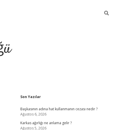
ğü
Sidebar
Son Yazılar
tulipbet giriş
Başkasının adına hat kullanmanın cezası nedir ?
Ağustos 6, 2026
Karkas ağırlığı ne anlama gelir ?
Ağustos 5, 2026