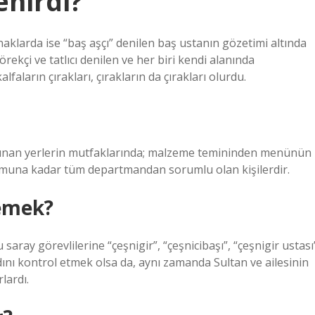
enirdi?
naklarda ise “baş aşçı” denilen baş ustanın gözetimi altında
örekçi ve tatlıcı denilen ve her biri kendi alanında
faların çırakları, çırakların da çırakları olurdu.
i sunan yerlerin mutfaklarında; malzeme temininden menünün
muna kadar tüm departmandan sorumlu olan kişilerdir.
demek?
ray görevlilerine “çeşnigir”, “çeşnicibaşı”, “çeşnigir ustası
dını kontrol etmek olsa da, aynı zamanda Sultan ve ailesinin
lardı.