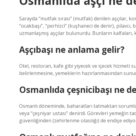
Osmanlıda aşçı ne d
Sarayda “mutfak sırası” (mutfak) denilen aşçılar, ko
“ocakbaşı”, “perhizci” (kuşhaneci de denir), pilavcı, b
uzmanlaşmış aşçılar bulunurdu. Bunların kalfaları, kal
Aşçıbaşı ne anlama gelir?
Otel, restoran, kafe gibi yiyecek ve içecek hizmet
belirlenmesine, yemeklerin hazırlanmasından sunu
Osmanlıda çeşnicibaşı ne 
Osmanlı döneminde, baharatları tatmaktan sorumlu sa
veya “çeşniyar ustası” denirdi. Görevleri yemeğin ta
güvenliğinden (zehirlenme olasılığı) de endişe ediyor