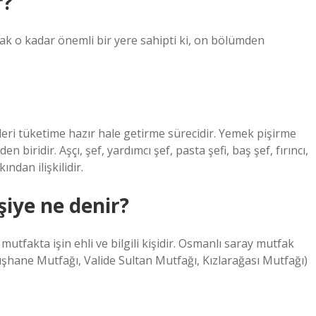
r?
ak o kadar önemli bir yere sahipti ki, on bölümden
leri tüketime hazır hale getirme sürecidir. Yemek pişirme
 biridir. Aşçı, şef, yardımcı şef, pasta şefi, baş şef, fırıncı,
ından ilişkilidir.
iye ne denir?
tfakta işin ehli ve bilgili kişidir. Osmanlı saray mutfak
şhane Mutfağı, Valide Sultan Mutfağı, Kızlarağası Mutfağı)