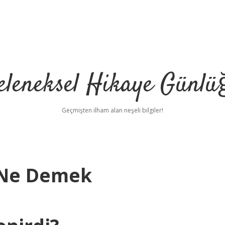
eleneksel Hikaye Günlü
Geçmişten ilham alan neşeli bilgiler!
 Ne Demek