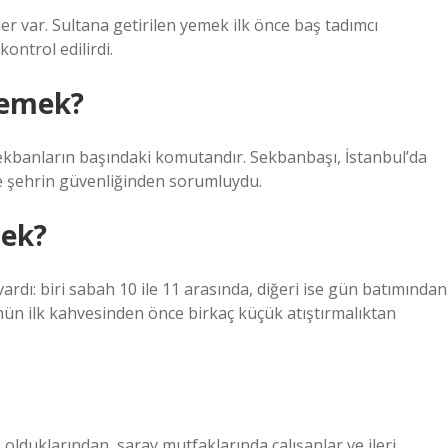
r var. Sultana getirilen yemek ilk önce baş tadımcı
kontrol edilirdi.
demek?
Sekbanların başındaki komutandır. Sekbanbaşı, İstanbul’da
ve şehrin güvenliğinden sorumluydu.
mek?
dı: biri sabah 10 ile 11 arasında, diğeri ise gün batımından
ünün ilk kahvesinden önce birkaç küçük atıştırmalıktan
olduklarından, saray mutfaklarında çalışanlar ve ileri