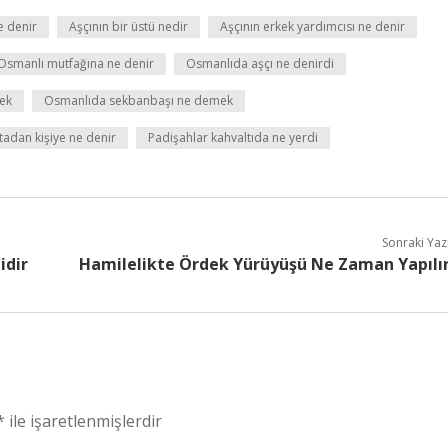
e denir
Aşçının bir üstü nedir
Aşçının erkek yardımcısı ne denir
Osmanlı mutfağına ne denir
Osmanlıda aşçı ne denirdi
ek
Osmanlıda sekbanbaşı ne demek
tadan kişiye ne denir
Padişahlar kahvaltıda ne yerdi
Sonraki Yaz
idir
Hamilelikte Ördek Yürüyüşü Ne Zaman Yapılı
*
ile işaretlenmişlerdir