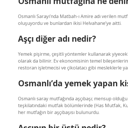
Osmanlı mutfağına ne deni
Osmanlı Sarayı’nda Matbah-ı Amire adı verilen mutf
oluşuyordu ve bunlardan ikisi Helvahane’ye aitti.
Aşçı diğer adı nedir?
Yemek pişirme, çeşitli yöntemler kullanarak yiyecek
olarak da bilinir. Ev ekonomisinin temel bileşenlerinden
restoran işletmecisi ve çikolatacı gibi mesleklerle yak
Osmanlı’da yemek yapan kiş
Osmanlı saray mutfağında aşçıbaşı; mensup olduğu mu
teşkilatındaki mutfak bölümlerinde (Has Mutfak, Ku
her mutfağın bir aşçıbaşısı bulunurdu.
Aşçının bir üstü nedir?