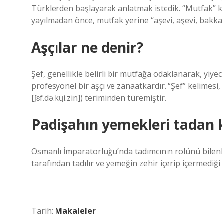
Türklerden başlayarak anlatmak istedik. “Mutfak” k
yayılmadan önce, mutfak yerine “aşevi, aşevi, bakkal
Aşçılar ne denir?
Şef, genellikle belirli bir mutfağa odaklanarak, yiy
profesyonel bir aşçı ve zanaatkardır. “Şef” kelimesi,
[ʃɛf.də.kɥi.zin]) teriminden türemiştir.
Padişahın yemekleri tadan k
Osmanlı İmparatorluğu’nda tadımcının rolünü bilenle
tarafından tadılır ve yemeğin zehir içerip içermediği 
Tarih:
Makaleler