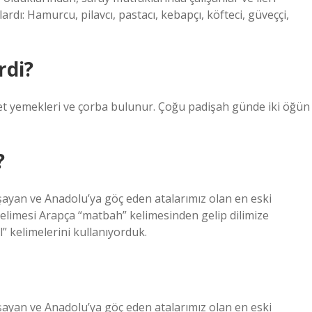
lardı: Hamurcu, pilavcı, pastacı, kebapçı, köfteci, güveççi,
rdi?
ç, et yemekleri ve çorba bulunur. Çoğu padişah günde iki öğün
?
aşayan ve Anadolu’ya göç eden atalarımız olan en eski
elimesi Arapça “matbah” kelimesinden gelip dilimize
” kelimelerini kullanıyorduk.
aşayan ve Anadolu’ya göç eden atalarımız olan en eski