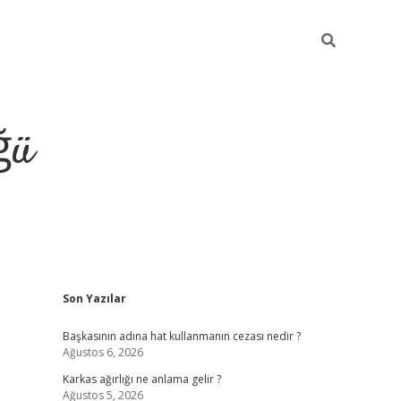
ğü
Sidebar
Son Yazılar
tulipbet giriş
Başkasının adına hat kullanmanın cezası nedir ?
Ağustos 6, 2026
Karkas ağırlığı ne anlama gelir ?
Ağustos 5, 2026