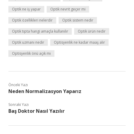
Optik ne iş yapar
Optik nevrit geçer mi
Optik özellikleri nelerdir
Optik sistem nedir
Optik tıpta hangi amaçla kullanılır
Optik ürün nedir
Optik uzmanı nedir
Optisyenlik ne kadar maaş alır
Optisyenlik önü açık mı
Önceki Yazı
Neden Normalizasyon Yaparız
Sonraki Yazı
Baş Doktor Nasıl Yazılır