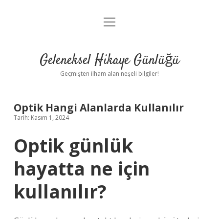
menüyü
Anasayfa
aç
Gizlilik Politikası
Geleneksel Hikaye Günlüğü
Yasal Uyarı
Geçmişten ilham alan neşeli bilgiler!
Hakkımızda
Optik Hangi Alanlarda Kullanılır
Tarih: Kasım 1, 2024
Optik günlük
hayatta ne için
kullanılır?