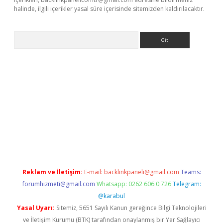
halinde, ilgili içerikler yasal süre içerisinde sitemizden kaldırılacaktır.
Arama
iriş
Reklam ve İletişim:
E-mail:
backlinkpaneli@gmail.com
Teams:
forumhizmeti@gmail.com
Whatsapp: 0262 606 0 726
Telegram:
@karabul
Yasal Uyarı:
Sitemiz, 5651 Sayılı Kanun gereğince Bilgi Teknolojileri
ve İletişim Kurumu (BTK) tarafından onaylanmış bir Yer Sağlayıcı