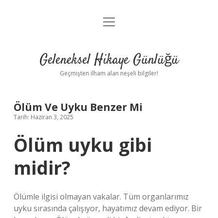
menüyü
Anasayfa
aç
Gizlilik Politikası
Geleneksel Hikaye Günlüğü
Yasal Uyarı
Geçmişten ilham alan neşeli bilgiler!
Hakkımızda
Ölüm Ve Uyku Benzer Mi
Tarih: Haziran 3, 2025
Ölüm uyku gibi
midir?
Ölümle ilgisi olmayan vakalar. Tüm organlarımız
uyku sırasında çalışıyor, hayatımız devam ediyor. Bir