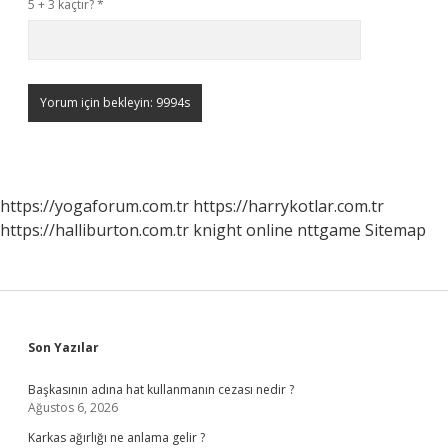
5 + 3 kaçtır?
*
https://yogaforum.com.tr
https://harrykotlar.com.tr
https://halliburton.com.tr
knight online
nttgame
Sitemap
Sidebar
Son Yazılar
Başkasının adına hat kullanmanın cezası nedir ?
Ağustos 6, 2026
Karkas ağırlığı ne anlama gelir ?