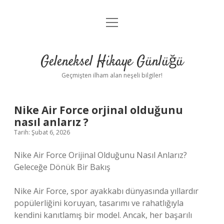
menüyü
Anasayfa
aç
Gizlilik Politikası
Geleneksel Hikaye Günlüğü
Yasal Uyarı
Geçmişten ilham alan neşeli bilgiler!
Hakkımızda
Nike Air Force orjinal olduğunu
nasıl anlarız ?
Tarih: Şubat 6, 2026
Nike Air Force Orijinal Olduğunu Nasıl Anlarız?
Geleceğe Dönük Bir Bakış
Nike Air Force, spor ayakkabı dünyasında yıllardır
popülerliğini koruyan, tasarımı ve rahatlığıyla
kendini kanıtlamış bir model. Ancak, her başarılı