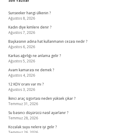
Sidebar
Son Yazılar
Sunseeker hangi ülkenin ?
Ağustos 8, 2026
Kadın diye kimlere denir ?
Ağustos 7, 2026
Başkasının adına hat kullanmanın cezası nedir ?
Ağustos 6, 2026
Karkas ağırlığı ne anlama gelir ?
Ağustos 5, 2026
Avam kamarası ne demek ?
Ağustos 4, 2026
12 KDV oranı var mı ?
Ağustos 3, 2026
İkinci araç sigortası neden yüksek çıkar ?
Temmuz 31, 2026
Su basıncı düşürücü nasıl ayarlanır ?
Temmuz 28, 2026
Kozalak suyu nelere iyi gelir ?
Temmuz 26, 2026