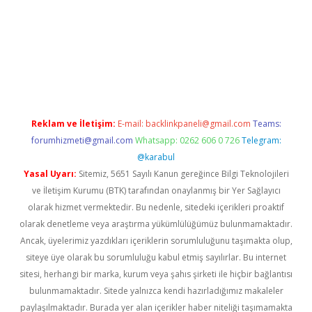
 giriş
Reklam ve İletişim:
E-mail:
backlinkpaneli@gmail.com
Teams:
forumhizmeti@gmail.com
Whatsapp: 0262 606 0 726
Telegram:
@karabul
Yasal Uyarı:
Sitemiz, 5651 Sayılı Kanun gereğince Bilgi Teknolojileri
ve İletişim Kurumu (BTK) tarafından onaylanmış bir Yer Sağlayıcı
olarak hizmet vermektedir. Bu nedenle, sitedeki içerikleri proaktif
olarak denetleme veya araştırma yükümlülüğümüz bulunmamaktadır.
Ancak, üyelerimiz yazdıkları içeriklerin sorumluluğunu taşımakta olup,
siteye üye olarak bu sorumluluğu kabul etmiş sayılırlar. Bu internet
sitesi, herhangi bir marka, kurum veya şahıs şirketi ile hiçbir bağlantısı
bulunmamaktadır. Sitede yalnızca kendi hazırladığımız makaleler
paylaşılmaktadır. Burada yer alan içerikler haber niteliği taşımamakta