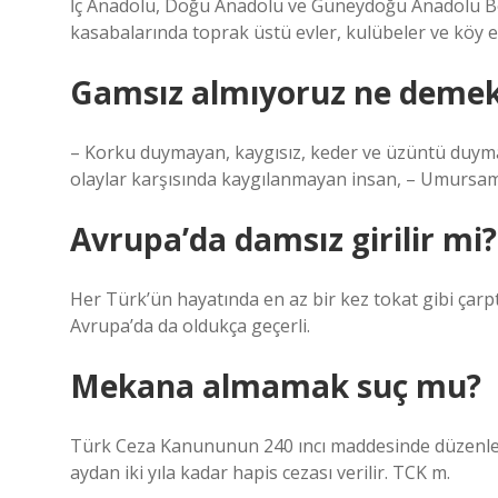
İç Anadolu, Doğu Anadolu ve Güneydoğu Anadolu Bölg
kasabalarında toprak üstü evler, kulübeler ve köy evi
Gamsız almıyoruz ne deme
– Korku duymayan, kaygısız, keder ve üzüntü duyma
olaylar karşısında kaygılanmayan insan, – Umursam
Avrupa’da damsız girilir mi?
Her Türk’ün hayatında en az bir kez tokat gibi çarptı
Avrupa’da da oldukça geçerli.
Mekana almamak suç mu?
Türk Ceza Kanununun 240 ıncı maddesinde düzenlene
aydan iki yıla kadar hapis cezası verilir. TCK m.