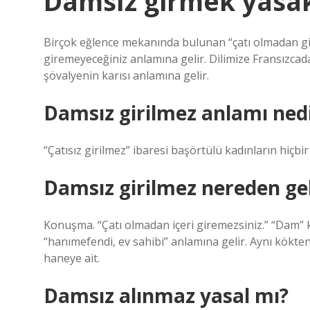
Damsız girmek yasa
Birçok eğlence mekanında bulunan “çatı olmadan giri
giremeyeceğiniz anlamına gelir. Dilimize Fransızcad
şövalyenin karısı anlamına gelir.
Damsız girilmez anlamı ned
“Çatısız girilmez” ibaresi başörtülü kadınların hiçbi
Damsız girilmez nereden gel
Konuşma. “Çatı olmadan içeri giremezsiniz.” “Dam” 
“hanımefendi, ev sahibi” anlamına gelir. Aynı kökten g
haneye ait.
Damsız alınmaz yasal mı?