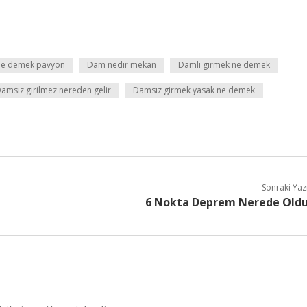
e demek pavyon
Dam nedir mekan
Damlı girmek ne demek
amsız girilmez nereden gelir
Damsız girmek yasak ne demek
Sonraki Yaz
6 Nokta Deprem Nerede Old