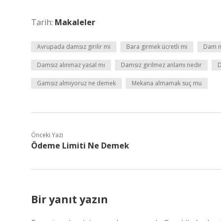
Tarih:
Makaleler
Avrupada damsız girilir mi
Bara girmek ücretli mi
Dam n
Damsız alınmaz yasal mı
Damsız girilmez anlamı nedir
D
Gamsız almıyoruz ne demek
Mekana almamak suç mu
Önceki Yazı
Ödeme Limiti Ne Demek
Bir yanıt yazın