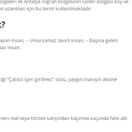
eleri ile Antalya coğrafi bölgesinin Göller Bölgesi köy ve
 uzantıları için bu terim kullanılmaktadır.
k?
yan insan, – Umursamaz tavırlı insan, – Başına gelen
az insan.
ğı “Çatısız içeri girilmez” sözü, yaygın inanışın aksine
n mal veya hizmet satışından kaçınma suçunda faile altı