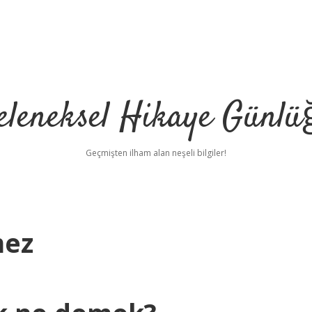
eleneksel Hikaye Günlü
Geçmişten ilham alan neşeli bilgiler!
mez