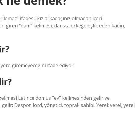
k ne demek?
lemez” ifadesi, kız arkadaşınız olmadan içeri
an giren “dam” kelimesi, dansta erkeğe eşlik eden kadın,
ir?
r yere giremeyeceğini ifade ediyor.
ir?
kelimesi Latince domus “ev” kelimesinden gelir ve
elir: Despot: lord, yönetici, toprak sahibi. Yerel: yerel, yerel