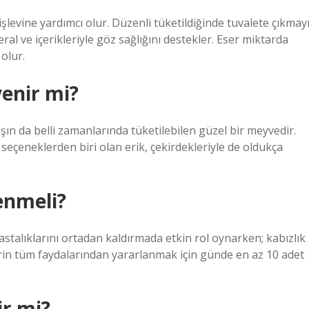
 işlevine yardımcı olur. Düzenli tüketildiğinde tuvalete çıkmay
eral ve içerikleriyle göz sağlığını destekler. Eser miktarda
olur.
enir mi?
ışın da belli zamanlarında tüketilebilen güzel bir meyvedir.
yi seçeneklerden biri olan erik, çekirdekleriyle de oldukça
enmeli?
astalıklarını ortadan kaldırmada etkin rol oynarken; kabızlık
iklerin tüm faydalarından yararlanmak için günde en az 10 adet
ir mi?