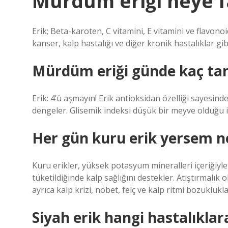
Mürdüm eriği neye f
Erik; Beta-karoten, C vitamini, E vitamini ve flavonoi
kanser, kalp hastalığı ve diğer kronik hastalıklar gi
Mürdüm eriği günde kaç ta
Erik: 4’ü aşmayın! Erik antioksidan özelliği sayesind
dengeler. Glisemik indeksi düşük bir meyve olduğu iç
Her gün kuru erik yersem n
Kuru erikler, yüksek potasyum mineralleri içeriğiyle
tüketildiğinde kalp sağlığını destekler. Atıştırmalık
ayrıca kalp krizi, nöbet, felç ve kalp ritmi bozuklukla
Siyah erik hangi hastalıklara