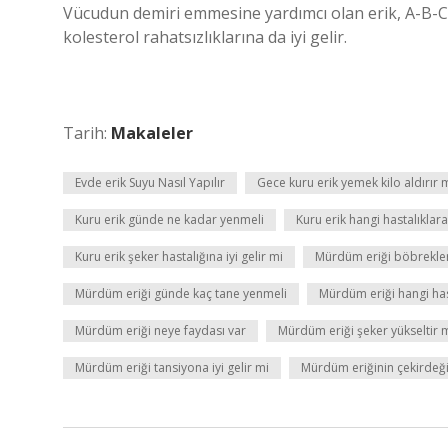
Vücudun demiri emmesine yardımcı olan erik, A-B-C 
kolesterol rahatsızlıklarına da iyi gelir.
Tarih:
Makaleler
Evde erik Suyu Nasıl Yapılır
Gece kuru erik yemek kilo aldırır 
Kuru erik günde ne kadar yenmeli
Kuru erik hangi hastalıklara 
Kuru erik şeker hastalığına iyi gelir mi
Mürdüm eriği böbreklere
Mürdüm eriği günde kaç tane yenmeli
Mürdüm eriği hangi hast
Mürdüm eriği neye faydası var
Mürdüm eriği şeker yükseltir 
Mürdüm eriği tansiyona iyi gelir mi
Mürdüm eriğinin çekirdeği