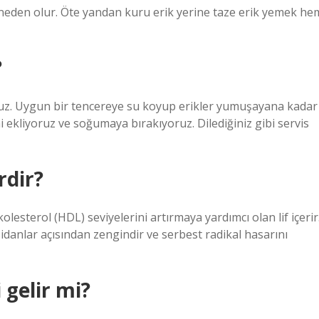
e neden olur. Öte yandan kuru erik yerine taze erik yemek he
?
rıyoruz. Uygun bir tencereye su koyup erikler yumuşayana kadar
i ekliyoruz ve soğumaya bırakıyoruz. Dilediğiniz gibi servis
rdir?
olesterol (HDL) seviyelerini artırmaya yardımcı olan lif içerir
oksidanlar açısından zengindir ve serbest radikal hasarını
 gelir mi?