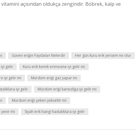
vitamini açısından oldukça zengindir. Böbrek, kalp ve
mı
Güven eriğin Faydaları Nelerdir
Her gün kuru erik yersem ne olur
iyi gelir
Kuru erik kemik erimesine iyi gelir mi
 iyi gelir mi
Mürdüm eriği gaz yapar mı
alıklara iyi gelir
Mürdüm eriği kansızlığa iyi gelir mi
mi
Murdum eriği şekeri yükseltir mi
 yenir mi
Siyah erik hangi hastalıklara iyi gelir