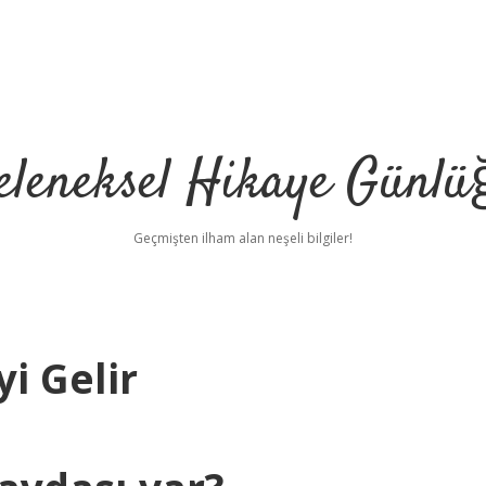
eleneksel Hikaye Günlü
Geçmişten ilham alan neşeli bilgiler!
i Gelir