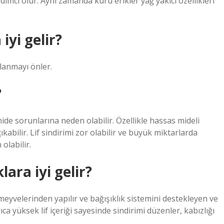
ımcı olur. Aynı zamanda kuru erikler yağ yakıcı özellikleri
iyi gelir?
planmayı önler.
?
 mide sorunlarına neden olabilir. Özellikle hassas mideli
çıkabilir. Lif sindirimi zor olabilir ve büyük miktarlarda
olabilir.
ara iyi gelir?
 meyvelerinden yapılır ve bağışıklık sistemini destekleyen ve
ca yüksek lif içeriği sayesinde sindirimi düzenler, kabızlığı