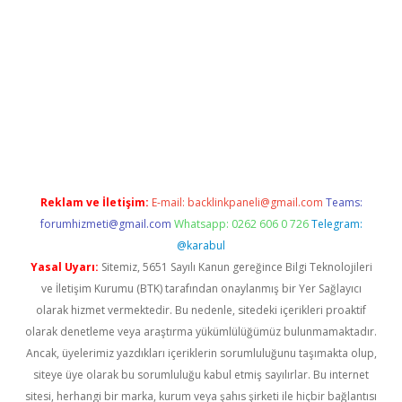
pbet giriş
Reklam ve İletişim:
E-mail:
backlinkpaneli@gmail.com
Teams:
forumhizmeti@gmail.com
Whatsapp: 0262 606 0 726
Telegram:
@karabul
Yasal Uyarı:
Sitemiz, 5651 Sayılı Kanun gereğince Bilgi Teknolojileri
ve İletişim Kurumu (BTK) tarafından onaylanmış bir Yer Sağlayıcı
olarak hizmet vermektedir. Bu nedenle, sitedeki içerikleri proaktif
olarak denetleme veya araştırma yükümlülüğümüz bulunmamaktadır.
Ancak, üyelerimiz yazdıkları içeriklerin sorumluluğunu taşımakta olup,
siteye üye olarak bu sorumluluğu kabul etmiş sayılırlar. Bu internet
sitesi, herhangi bir marka, kurum veya şahıs şirketi ile hiçbir bağlantısı