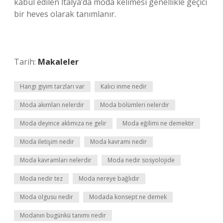
kabul edilen İtalya’da moda kelimesi genellikle geçici
bir heves olarak tanımlanır.
Tarih:
Makaleler
Hangi giyim tarzları var
Kalıcı inme nedir
Moda akımları nelerdir
Moda bölümleri nelerdir
Moda deyince aklımıza ne gelir
Moda eğilimi ne demektir
Moda iletişim nedir
Moda kavramı nedir
Moda kavramları nelerdir
Moda nedir sosyolojide
Moda nedir tez
Moda nereye bağlıdır
Moda olgusu nedir
Modada konsept ne demek
Modanın bugünkü tanımı nedir