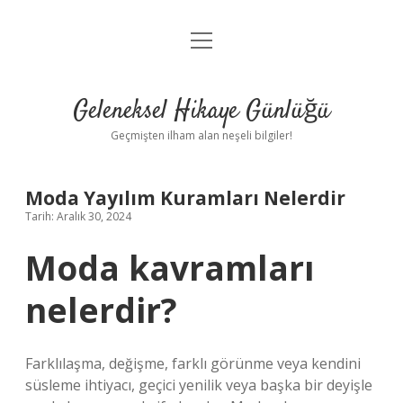
menüyü
Anasayfa
aç
Gizlilik Politikası
Geleneksel Hikaye Günlüğü
Yasal Uyarı
Geçmişten ilham alan neşeli bilgiler!
Hakkımızda
Moda Yayılım Kuramları Nelerdir
Tarih: Aralık 30, 2024
Moda kavramları
nelerdir?
Farklılaşma, değişme, farklı görünme veya kendini
süsleme ihtiyacı, geçici yenilik veya başka bir deyişle