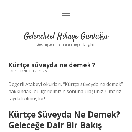
menüyü
Anasayfa
aç
Gizlilik Politikası
Geleneksel Hikaye Günlüğü
Yasal Uyarı
Geçmişten ilham alan neşeli bilgiler!
Hakkımızda
Kürtçe süveyda ne demek ?
Tarih: Haziran 12, 2026
Değerli Atabeyi okurları, “Kürtçe süveyda ne demek”
hakkındaki bu içeriğimizin sonuna ulaştınız. Umarız
faydalı olmuştur!
Kürtçe Süveyda Ne Demek?
Geleceğe Dair Bir Bakış