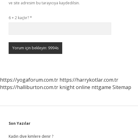
ve site adresim bu tarayıcıya kaydedilsin.
6 + 2 kaçtır?
*
https://yogaforum.com.tr
https://harrykotlar.com.tr
https://halliburton.com.tr
knight online
nttgame
Sitemap
Sidebar
Son Yazılar
Kadın diye kimlere denir ?